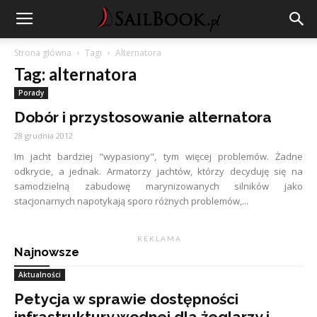
Strona główna
Tagi
Alternatora
Tag: alternatora
Porady
Dobór i przystosowanie alternatora
28 grudnia 2012
Im jacht bardziej "wypasiony", tym więcej problemów. Żadne
odkrycie, a jednak. Armatorzy jachtów, którzy decyduję się na
samodzielną zabudowę marynizowanych silników jako
stacjonarnych napotykają sporo różnych problemów,...
R E K L A M A
Najnowsze
Aktualności
Petycja w sprawie dostępności
infrastruktury wodnej dla żeglarzy i