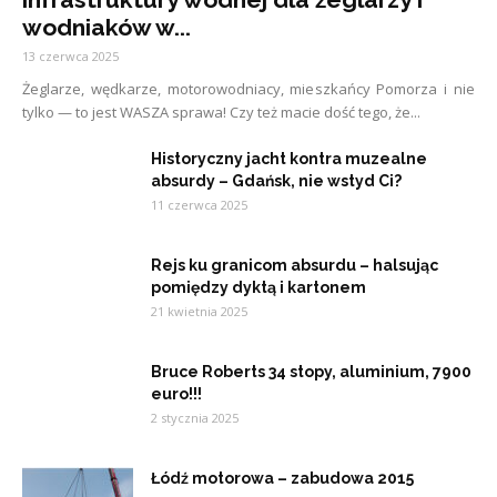
wodniaków w...
13 czerwca 2025
Żeglarze, wędkarze, motorowodniacy, mieszkańcy Pomorza i nie
tylko — to jest WASZA sprawa! Czy też macie dość tego, że...
Historyczny jacht kontra muzealne
absurdy – Gdańsk, nie wstyd Ci?
11 czerwca 2025
Rejs ku granicom absurdu – halsując
pomiędzy dyktą i kartonem
21 kwietnia 2025
Bruce Roberts 34 stopy, aluminium, 7900
euro!!!
2 stycznia 2025
Łódź motorowa – zabudowa 2015