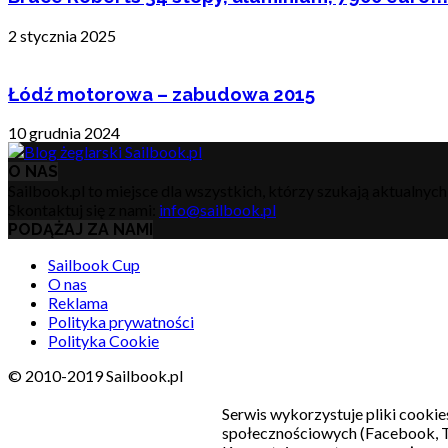
2 stycznia 2025
Łódź motorowa – zabudowa 2015
10 grudnia 2024
O NAS
Sailbook.pl to miejsce dla wszystkich, którzy szukają aktualnyc
Skontaktuj się z nami:
info@sailbook.pl
PODĄŻAJ ZA NAMI
Sailbook Cup
O nas
Reklama
Polityka prywatności
Polityka Cookie
© 2010-2019 Sailbook.pl
Serwis wykorzystuje pliki cookie
społecznościowych (Facebook, T