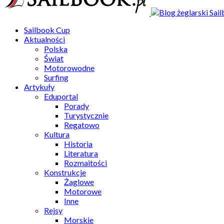
Sailbook Cup
Aktualności
Polska
Świat
Motorowodne
Surfing
Artykuły
Eduportal
Porady
Turystycznie
Regatowo
Kultura
Historia
Literatura
Rozmaitości
Konstrukcje
Żaglowe
Motorowe
Inne
Rejsy
Morskie