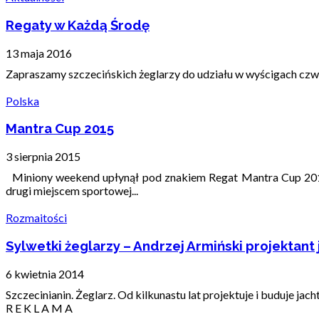
Regaty w Każdą Środę
13 maja 2016
Zapraszamy szczecińskich żeglarzy do udziału w wyścigach czwa
Polska
Mantra Cup 2015
3 sierpnia 2015
Miniony weekend upłynął pod znakiem Regat Mantra Cup 2015.
drugi miejscem sportowej...
Rozmaitości
Sylwetki żeglarzy – Andrzej Armiński projektant
6 kwietnia 2014
Szczecinianin. Żeglarz. Od kilkunastu lat projektuje i buduje jac
R E K L A M A