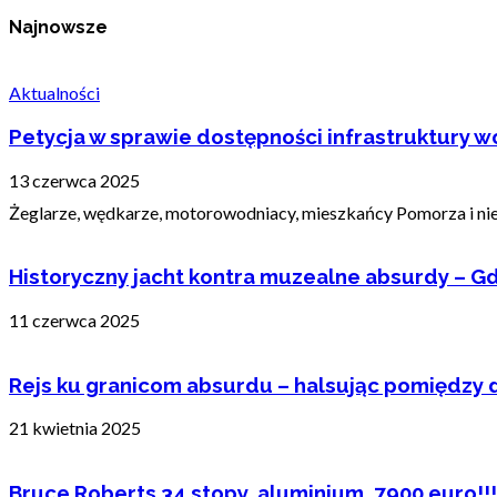
Najnowsze
Aktualności
Petycja w sprawie dostępności infrastruktury wo
13 czerwca 2025
Żeglarze, wędkarze, motorowodniacy, mieszkańcy Pomorza i nie t
Historyczny jacht kontra muzealne absurdy – Gd
11 czerwca 2025
Rejs ku granicom absurdu – halsując pomiędzy 
21 kwietnia 2025
Bruce Roberts 34 stopy, aluminium, 7900 euro!!!