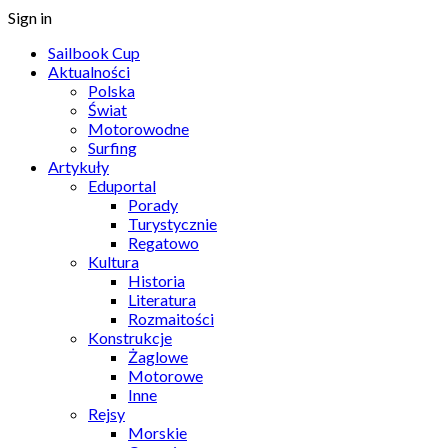
Sign in
Sailbook Cup
Aktualności
Polska
Świat
Motorowodne
Surfing
Artykuły
Eduportal
Porady
Turystycznie
Regatowo
Kultura
Historia
Literatura
Rozmaitości
Konstrukcje
Żaglowe
Motorowe
Inne
Rejsy
Morskie