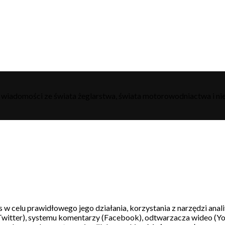
h wiadomości ze świata żeglarstwa, świata motorowodniactwa i nie
s w celu prawidłowego jego działania, korzystania z narzędzi ana
witter), systemu komentarzy (Facebook), odtwarzacza wideo (Y