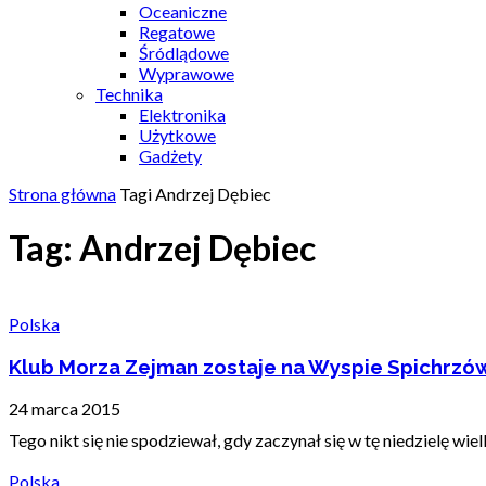
Oceaniczne
Regatowe
Śródlądowe
Wyprawowe
Technika
Elektronika
Użytkowe
Gadżety
Strona główna
Tagi
Andrzej Dębiec
Tag: Andrzej Dębiec
Polska
Klub Morza Zejman zostaje na Wyspie Spichrzó
24 marca 2015
Tego nikt się nie spodziewał, gdy zaczynał się w tę niedzielę wi
Polska