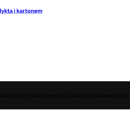
dyktą i kartonem
h wiadomości ze świata żeglarstwa, świata motorowodniactwa i nie