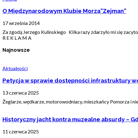
O Międzynarodowym Klubie Morza”Zejman”
17 września 2014
Za zgodą Jerzego Kulinskiego Kilka razy zdarzyło mi się zacyto
R E K L A M A
Najnowsze
Aktualności
Petycja w sprawie dostępności infrastruktury wo
13 czerwca 2025
Żeglarze, wędkarze, motorowodniacy, mieszkańcy Pomorza i nie t
Historyczny jacht kontra muzealne absurdy – Gd
11 czerwca 2025