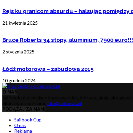
Rejs ku granicom absurdu – halsując pomiędzy 
21 kwietnia 2025
Bruce Roberts 34 stopy, aluminium, 7900 euro!!!
2 stycznia 2025
Łódź motorowa – zabudowa 2015
10 grudnia 2024
O NAS
Sailbook.pl to miejsce dla wszystkich, którzy szukają aktualnyc
Skontaktuj się z nami:
info@sailbook.pl
PODĄŻAJ ZA NAMI
Sailbook Cup
O nas
Reklama