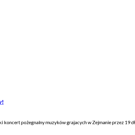
w!
elki koncert pożegnalny muzyków grajacych w Zejmanie przez 19 dług