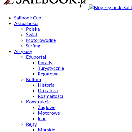
Sailbook Cup
Aktualności
Polska
Świat
Motorowodne
Surfing
Artykuły
Eduportal
Porady
Turystycznie
Regatowo
Kultura
Historia
Literatura
Rozmaitości
Konstrukcje
Żaglowe
Motorowe
Inne
Rejsy
Morskie