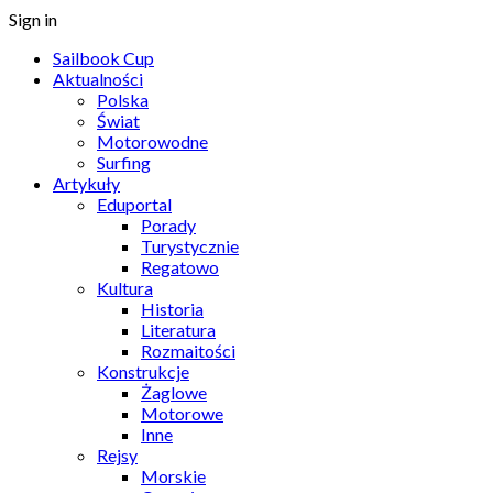
Sign in
Sailbook Cup
Aktualności
Polska
Świat
Motorowodne
Surfing
Artykuły
Eduportal
Porady
Turystycznie
Regatowo
Kultura
Historia
Literatura
Rozmaitości
Konstrukcje
Żaglowe
Motorowe
Inne
Rejsy
Morskie