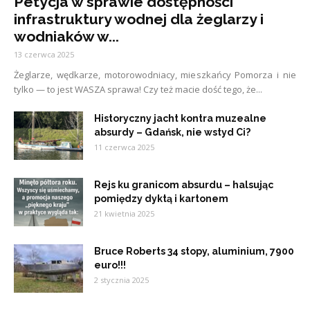
Petycja w sprawie dostępności
infrastruktury wodnej dla żeglarzy i
wodniaków w...
13 czerwca 2025
Żeglarze, wędkarze, motorowodniacy, mieszkańcy Pomorza i nie
tylko — to jest WASZA sprawa! Czy też macie dość tego, że...
Historyczny jacht kontra muzealne
absurdy – Gdańsk, nie wstyd Ci?
11 czerwca 2025
Rejs ku granicom absurdu – halsując
pomiędzy dyktą i kartonem
21 kwietnia 2025
Bruce Roberts 34 stopy, aluminium, 7900
euro!!!
2 stycznia 2025