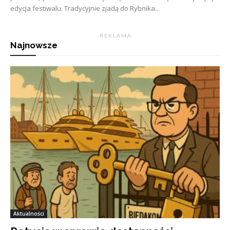
edycja festiwalu. Tradycyjnie zjadą do Rybnika...
R E K L A M A
Najnowsze
Aktualności