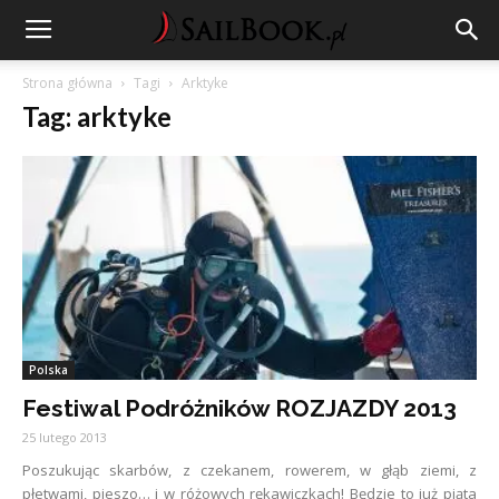
Strona główna
Tagi
Arktyke
Tag: arktyke
Polska
Festiwal Podróżników ROZJAZDY 2013
25 lutego 2013
Poszukując skarbów, z czekanem, rowerem, w głąb ziemi, z
płetwami, pieszo… i w różowych rękawiczkach! Będzie to już piąta