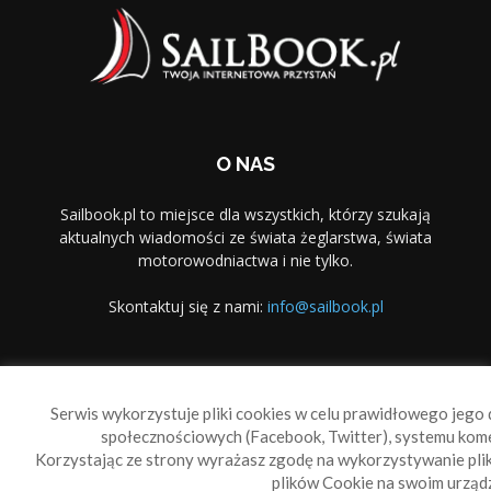
O NAS
Sailbook.pl to miejsce dla wszystkich, którzy szukają
aktualnych wiadomości ze świata żeglarstwa, świata
motorowodniactwa i nie tylko.
Skontaktuj się z nami:
info@sailbook.pl
PODĄŻAJ ZA NAMI
Serwis wykorzystuje pliki cookies w celu prawidłowego jego d
społecznościowych (Facebook, Twitter), systemu kom
Korzystając ze strony wyrażasz zgodę na wykorzystywanie pl
plików Cookie na swoim urządz