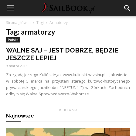
Strona główna
Tagi
Armatorzy
Tag: armatorzy
Polska
WALNE SAJ – JEST DOBRZE, BĘDZIE
JESZCZE LEPIEJ
9 marca 2016
Za zgodą Jerzego Kulińskiego www.kulinski.navsim.pl Jak wiecie -
w sobotę 5 marca na przystani starego kultowo-historycznego
prywaciarskiego jachtklubu "NEPTUN" *) w Górkach Zachodnich
odbyło się Walne Sprawozdawczo-Wyborcze...
R E K L A M A
Najnowsze