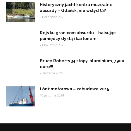
Historyczny jacht kontra muzealne
absurdy – Gdańsk, nie wstyd Ci?
11 czerwca 2025
Rejs ku granicom absurdu – halsując
pomiędzy dyktą i kartonem
21 kwietnia 2025
Bruce Roberts 34 stopy, aluminium, 7900
euro!!!
2 stycznia 2025
Łódź motorowa – zabudowa 2015
10 grudnia 2024