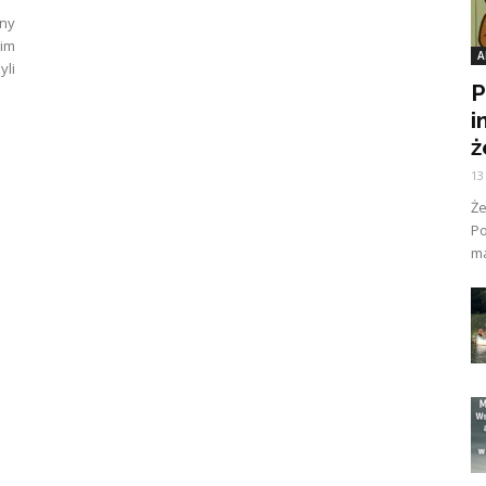
jny
rim
A
yli
P
i
ż
13
Ż
Po
ma