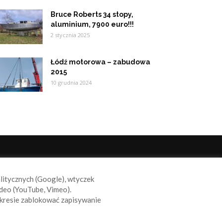
Bruce Roberts 34 stopy,
aluminium, 7900 euro!!!
2 stycznia 2025
Łódź motorowa – zabudowa
2015
10 grudnia 2024
ODĄŻAJ ZA NAMI
alitycznych (Google), wtyczek
deo (YouTube, Vimeo).
kresie zablokować zapisywanie