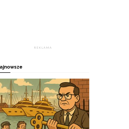
R E K L A M A
ajnowsze