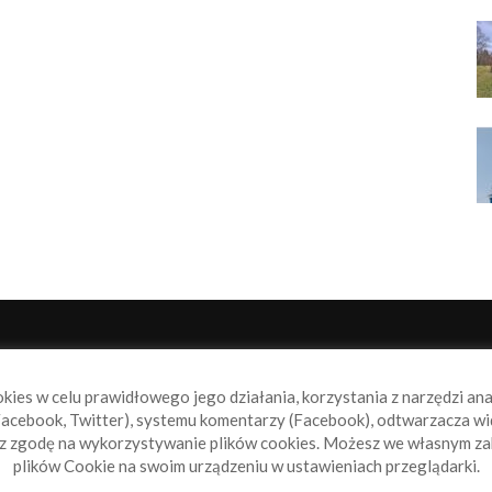
NAS
P
okies w celu prawidłowego jego działania, korzystania z narzędzi an
book.pl to miejsce dla wszystkich, którzy szukają aktualnych
acebook, Twitter), systemu komentarzy (Facebook), odtwarzacza wi
omości ze świata żeglarstwa, świata motorowodniactwa i
sz zgodę na wykorzystywanie plików cookies. Możesz we własnym za
ylko.
plików Cookie na swoim urządzeniu w ustawieniach przeglądarki.