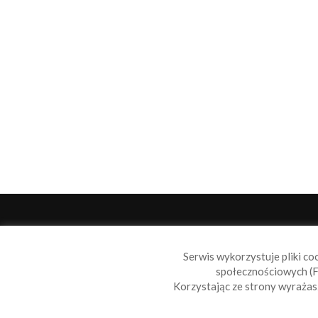
O 
Serwis wykorzystuje pliki co
Sail
społecznościowych (F
wiad
Korzystając ze strony wyraża
nie t