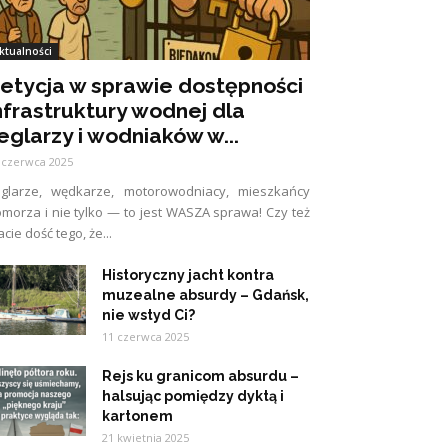
ktualności
etycja w sprawie dostępności
nfrastruktury wodnej dla
eglarzy i wodniaków w...
 czerwca 2025
eglarze, wędkarze, motorowodniacy, mieszkańcy
morza i nie tylko — to jest WASZA sprawa! Czy też
cie dość tego, że...
Historyczny jacht kontra
muzealne absurdy – Gdańsk,
nie wstyd Ci?
11 czerwca 2025
Rejs ku granicom absurdu –
halsując pomiędzy dyktą i
kartonem
21 kwietnia 2025