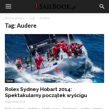
Strona główna
Tagi
Audere
Tag: Audere
Świat
Rolex Sydney Hobart 2014:
Spektakularny początek wyścigu
26 grudnia 2014
Port Sydney, godzina 13:00 czasu lokalnego, upalny dzień i