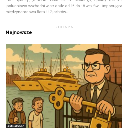
południowo-wschodni wiatr o sile od 15 do 18 węzłów – imponująca
międzynarodowa flota 117 jachtów...
R E K L A M A
Najnowsze
Aktualności