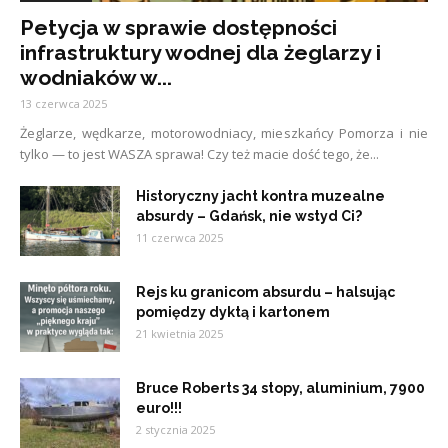
Petycja w sprawie dostępności
infrastruktury wodnej dla żeglarzy i
wodniaków w...
13 czerwca 2025
Żeglarze, wędkarze, motorowodniacy, mieszkańcy Pomorza i nie
tylko — to jest WASZA sprawa! Czy też macie dość tego, że...
Historyczny jacht kontra muzealne
absurdy – Gdańsk, nie wstyd Ci?
11 czerwca 2025
Rejs ku granicom absurdu – halsując
pomiędzy dyktą i kartonem
21 kwietnia 2025
Bruce Roberts 34 stopy, aluminium, 7900
euro!!!
2 stycznia 2025