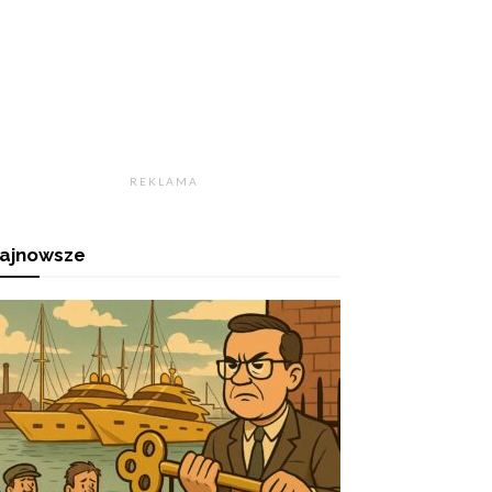
R E K L A M A
ajnowsze