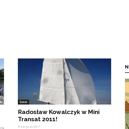
N
Świat
Radosław Kowalczyk w Mini
Transat 2011!
4 sierpnia 2011
zą