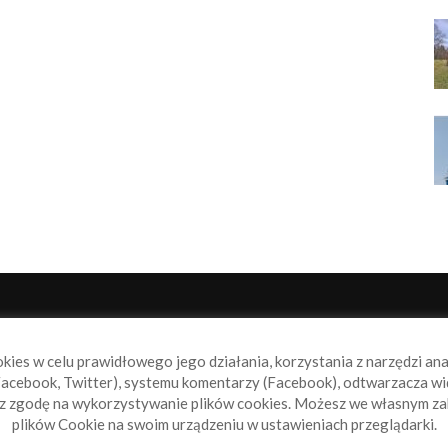
NAS
P
okies w celu prawidłowego jego działania, korzystania z narzędzi an
book.pl to miejsce dla wszystkich, którzy szukają aktualnych
acebook, Twitter), systemu komentarzy (Facebook), odtwarzacza wi
omości ze świata żeglarstwa, świata motorowodniactwa i
sz zgodę na wykorzystywanie plików cookies. Możesz we własnym za
ylko.
plików Cookie na swoim urządzeniu w ustawieniach przeglądarki.