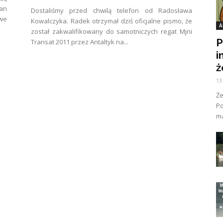
san
Dostaliśmy przed chwilą telefon od Radosława
we
Kowalczyka. Radek otrzymał dziś oficjalne pismo, że
A
został zakwalifikowany do samotniczych regat Mjni
P
Transat 2011 przez Antaltyk na...
i
ż
13
Ż
Po
ma