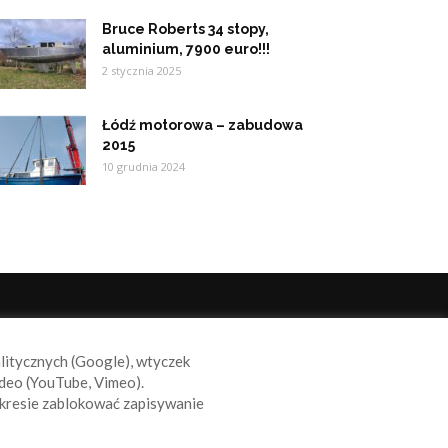
Bruce Roberts 34 stopy,
aluminium, 7900 euro!!!
2 stycznia 2025
Łódź motorowa – zabudowa
2015
10 grudnia 2024
ODĄŻAJ ZA NAMI
alitycznych (Google), wtyczek
deo (YouTube, Vimeo).
kresie zablokować zapisywanie