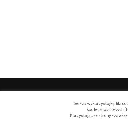
O 
Serwis wykorzystuje pliki co
Sail
społecznościowych (F
wiad
Korzystając ze strony wyraża
nie t