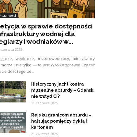
ktualności
etycja w sprawie dostępności
nfrastruktury wodnej dla
eglarzy i wodniaków w...
 czerwca 2025
eglarze, wędkarze, motorowodniacy, mieszkańcy
morza i nie tylko — to jest WASZA sprawa! Czy też
cie dość tego, że...
Historyczny jacht kontra
muzealne absurdy – Gdańsk,
nie wstyd Ci?
11 czerwca 2025
Rejs ku granicom absurdu –
halsując pomiędzy dyktą i
kartonem
21 kwietnia 2025