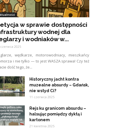
ktualności
etycja w sprawie dostępności
nfrastruktury wodnej dla
eglarzy i wodniaków w...
 czerwca 2025
eglarze, wędkarze, motorowodniacy, mieszkańcy
morza i nie tylko — to jest WASZA sprawa! Czy też
cie dość tego, że...
Historyczny jacht kontra
muzealne absurdy – Gdańsk,
nie wstyd Ci?
11 czerwca 2025
Rejs ku granicom absurdu –
halsując pomiędzy dyktą i
kartonem
21 kwietnia 2025