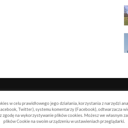
NAS
P
okies w celu prawidłowego jego działania, korzystania z narzędzi an
book.pl to miejsce dla wszystkich, którzy szukają aktualnych
acebook, Twitter), systemu komentarzy (Facebook), odtwarzacza wi
omości ze świata żeglarstwa, świata motorowodniactwa i
sz zgodę na wykorzystywanie plików cookies. Możesz we własnym za
ylko.
plików Cookie na swoim urządzeniu w ustawieniach przeglądarki.