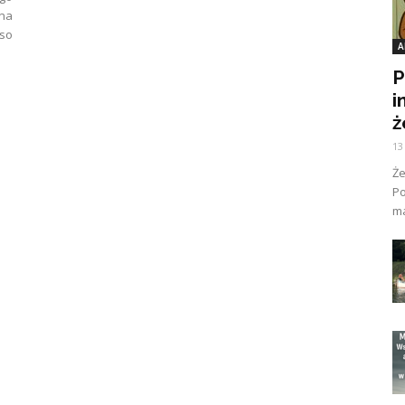
na
iso
A
P
i
ż
13
Ż
Po
ma