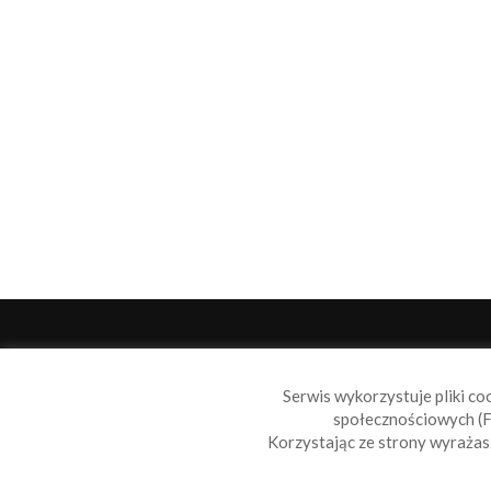
O 
Serwis wykorzystuje pliki co
Sail
społecznościowych (F
wiad
Korzystając ze strony wyraża
nie t