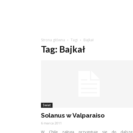
Strona główna
Tagi
Bajkał
Tag: Bajkał
Świat
Solanus w Valparaiso
6 marca 2011
W Chile załoga przygotuje się do dalsze