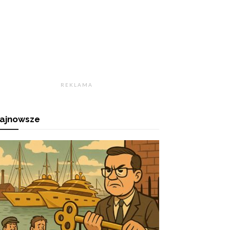
R E K L A M A
ajnowsze