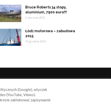
Bruce Roberts 34 stopy,
aluminium, 7900 euro!!!
2 stycznia 2025
Łódź motorowa – zabudowa
2015
10 grudnia 2024
ODĄŻAJ ZA NAMI
alitycznych (Google), wtyczek
deo (YouTube, Vimeo).
kresie zablokować zapisywanie