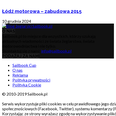
Łódź motorowa – zabudowa 2015
10 grudnia 2024
O NAS
Sailbook.pl to miejsce dla wszystkich, którzy szukają
aktualnych wiadomości ze świata żeglarstwa, świata
motorowodniactwa i nie tylko.
Skontaktuj się z nami:
info@sailbook.pl
PODĄŻAJ ZA NAMI
Sailbook Cup
O nas
Reklama
Polityka prywatności
Polityka Cookie
© 2010-2019 Sailbook.pl
Serwis wykorzystuje pliki cookies w celu prawidłowego jego dzia
społecznościowych (Facebook, Twitter), systemu komentarzy (
Korzystając ze strony wyrażasz zgodę na wykorzystywanie pli