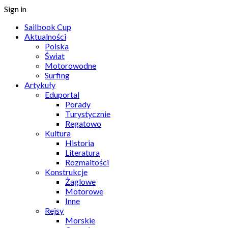
Sign in
Sailbook Cup
Aktualności
Polska
Świat
Motorowodne
Surfing
Artykuły
Eduportal
Porady
Turystycznie
Regatowo
Kultura
Historia
Literatura
Rozmaitości
Konstrukcje
Żaglowe
Motorowe
Inne
Rejsy
Morskie