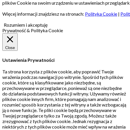
plików Cookie na swoim urządzeniu w ustawieniach przeglądarki
Więcej informacji znajdziesz na stronach:
Polityka Cookie
|
Poli
Rozumiem i akceptuję
Prywatność & Polityka Cookie
Close
Ustawienia Prywatności
Ta strona korzysta z plików cookie, aby poprawić Twoje
wrażenia podczas nawigacji po witrynie.
Spośród tych plików
cookie, które są klasyfikowane jako niezbędne, są
przechowywane w przeglądarce, ponieważ są one niezbędne
do działania podstawowych funkcji witryny.
Używamy również
plików cookie innych firm, które pomagają nam analizować i
rozumieć sposób korzystania z tej witryny a także wzbogacają
ją o nowe funkcje.
Te pliki cookie będą przechowywane w
Twojej przeglądarce tylko za Twoją zgodą.
Możesz także
zrezygnować z tych plików cookie.
Jednak rezygnacja z
niektórych z tych plików cookie może mieć wpływ na wrażenia