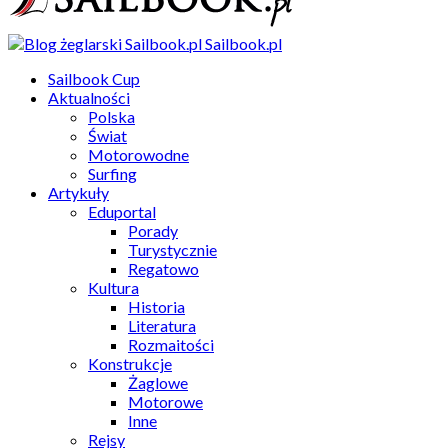
Sailbook.pl
Sailbook Cup
Aktualności
Polska
Świat
Motorowodne
Surfing
Artykuły
Eduportal
Porady
Turystycznie
Regatowo
Kultura
Historia
Literatura
Rozmaitości
Konstrukcje
Żaglowe
Motorowe
Inne
Rejsy