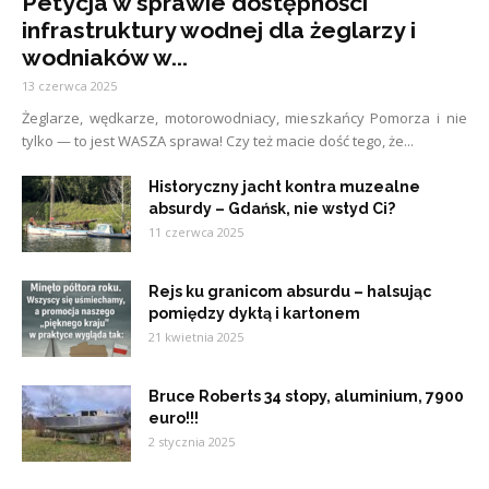
Petycja w sprawie dostępności
infrastruktury wodnej dla żeglarzy i
wodniaków w...
13 czerwca 2025
Żeglarze, wędkarze, motorowodniacy, mieszkańcy Pomorza i nie
tylko — to jest WASZA sprawa! Czy też macie dość tego, że...
Historyczny jacht kontra muzealne
absurdy – Gdańsk, nie wstyd Ci?
11 czerwca 2025
Rejs ku granicom absurdu – halsując
pomiędzy dyktą i kartonem
21 kwietnia 2025
Bruce Roberts 34 stopy, aluminium, 7900
euro!!!
2 stycznia 2025