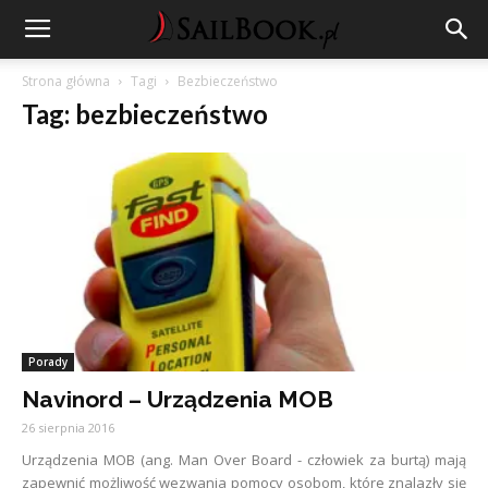
Strona główna
Tagi
Bezbieczeństwo
Tag: bezbieczeństwo
Porady
Navinord – Urządzenia MOB
26 sierpnia 2016
Urządzenia MOB (ang. Man Over Board - człowiek za burtą) mają
zapewnić możliwość wezwania pomocy osobom, które znalazły się