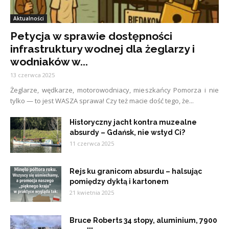
Aktualności
Petycja w sprawie dostępności
infrastruktury wodnej dla żeglarzy i
wodniaków w...
13 czerwca 2025
Żeglarze, wędkarze, motorowodniacy, mieszkańcy Pomorza i nie
tylko — to jest WASZA sprawa! Czy też macie dość tego, że...
Historyczny jacht kontra muzealne
absurdy – Gdańsk, nie wstyd Ci?
11 czerwca 2025
Rejs ku granicom absurdu – halsując
pomiędzy dyktą i kartonem
21 kwietnia 2025
Bruce Roberts 34 stopy, aluminium, 7900