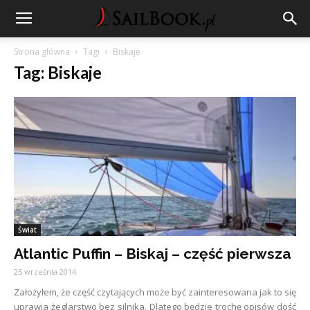
Strona główna
Tagi
Biskaje
Tag: Biskaje
Świat
Atlantic Puffin – Biskaj – część pierwsza
25 września 2014
Założyłem, że część czytających może być zainteresowana jak to się
uprawia żeglarstwo bez silnika. Dlatego będzie trochę opisów dość