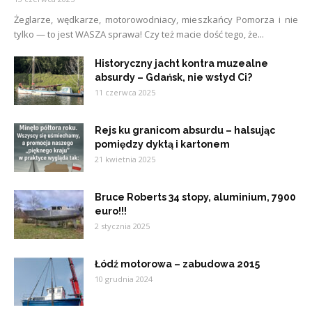
Żeglarze, wędkarze, motorowodniacy, mieszkańcy Pomorza i nie
tylko — to jest WASZA sprawa! Czy też macie dość tego, że...
Historyczny jacht kontra muzealne
absurdy – Gdańsk, nie wstyd Ci?
11 czerwca 2025
Rejs ku granicom absurdu – halsując
pomiędzy dyktą i kartonem
21 kwietnia 2025
Bruce Roberts 34 stopy, aluminium, 7900
euro!!!
2 stycznia 2025
Łódź motorowa – zabudowa 2015
10 grudnia 2024