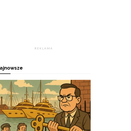
R E K L A M A
ajnowsze