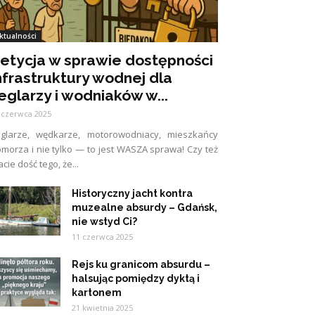
ktualności
etycja w sprawie dostępności
nfrastruktury wodnej dla
eglarzy i wodniaków w...
 czerwca 2025
eglarze, wędkarze, motorowodniacy, mieszkańcy
morza i nie tylko — to jest WASZA sprawa! Czy też
cie dość tego, że...
Historyczny jacht kontra
muzealne absurdy – Gdańsk,
nie wstyd Ci?
11 czerwca 2025
Rejs ku granicom absurdu –
halsując pomiędzy dyktą i
kartonem
21 kwietnia 2025