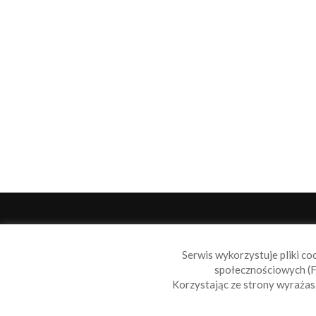
O 
Serwis wykorzystuje pliki co
Sail
społecznościowych (F
wiad
Korzystając ze strony wyraża
nie t