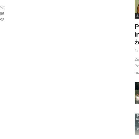
ął
at
A
 98
P
i
ż
13
Ż
Po
ma