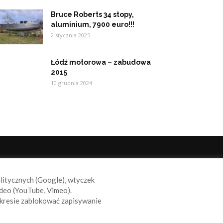
Bruce Roberts 34 stopy,
aluminium, 7900 euro!!!
2 stycznia 2025
Łódź motorowa – zabudowa
2015
10 grudnia 2024
ODĄŻAJ ZA NAMI
alitycznych (Google), wtyczek
deo (YouTube, Vimeo).
kresie zablokować zapisywanie