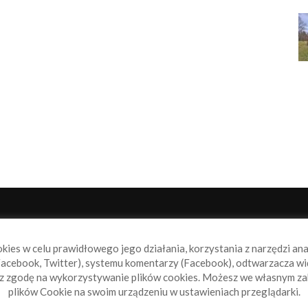
NAS
P
okies w celu prawidłowego jego działania, korzystania z narzędzi an
book.pl to miejsce dla wszystkich, którzy szukają aktualnych
acebook, Twitter), systemu komentarzy (Facebook), odtwarzacza wi
omości ze świata żeglarstwa, świata motorowodniactwa i
sz zgodę na wykorzystywanie plików cookies. Możesz we własnym za
ylko.
plików Cookie na swoim urządzeniu w ustawieniach przeglądarki.