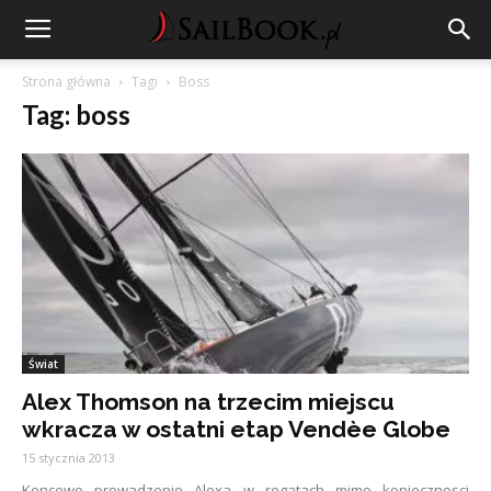
Strona główna
Tagi
Boss
Tag: boss
Świat
Alex Thomson na trzecim miejscu
wkracza w ostatni etap Vendèe Globe
15 stycznia 2013
Koncowe prowadzenie Alexa w regatach mimo koniecznosci