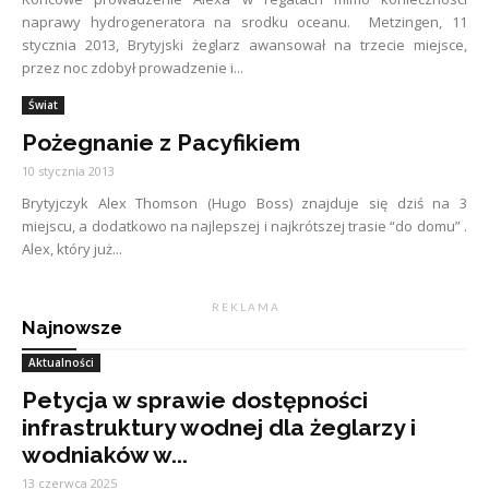
naprawy hydrogeneratora na srodku oceanu. Metzingen, 11
stycznia 2013, Brytyjski żeglarz awansował na trzecie miejsce,
przez noc zdobył prowadzenie i...
Świat
Pożegnanie z Pacyfikiem
10 stycznia 2013
Brytyjczyk Alex Thomson (Hugo Boss) znajduje się dziś na 3
miejscu, a dodatkowo na najlepszej i najkrótszej trasie “do domu” .
Alex, który już...
R E K L A M A
Najnowsze
Aktualności
Petycja w sprawie dostępności
infrastruktury wodnej dla żeglarzy i
wodniaków w...
13 czerwca 2025