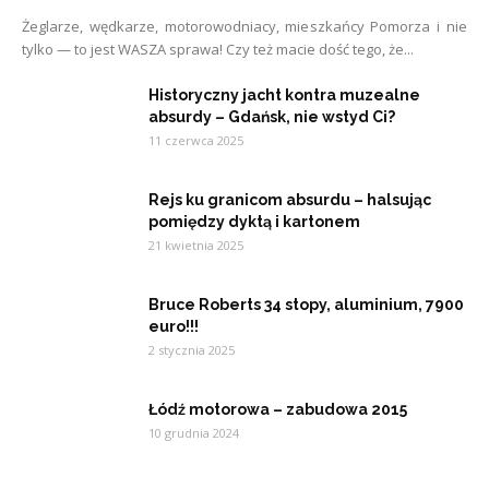
Żeglarze, wędkarze, motorowodniacy, mieszkańcy Pomorza i nie
tylko — to jest WASZA sprawa! Czy też macie dość tego, że...
Historyczny jacht kontra muzealne
absurdy – Gdańsk, nie wstyd Ci?
11 czerwca 2025
Rejs ku granicom absurdu – halsując
pomiędzy dyktą i kartonem
21 kwietnia 2025
Bruce Roberts 34 stopy, aluminium, 7900
euro!!!
2 stycznia 2025
Łódź motorowa – zabudowa 2015
10 grudnia 2024