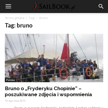
Strona główna
Tagi
Bruno
Tag: bruno
Polska
Bruno o „Fryderyku Chopinie” –
poszukiwane zdjęcia i wspomnienia
19 stycznia 2015
Znany w naszym środowisku żeglarskim kapitan jachtowy i