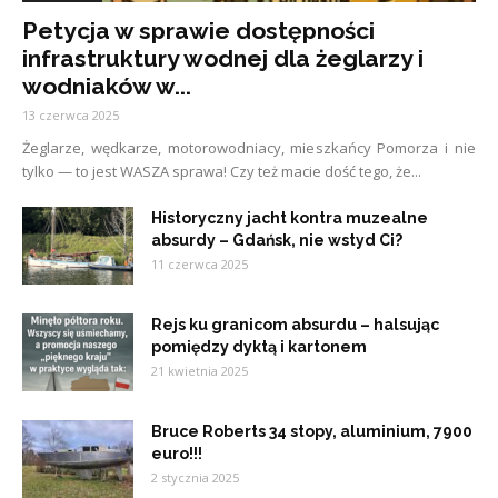
Petycja w sprawie dostępności
infrastruktury wodnej dla żeglarzy i
wodniaków w...
13 czerwca 2025
Żeglarze, wędkarze, motorowodniacy, mieszkańcy Pomorza i nie
tylko — to jest WASZA sprawa! Czy też macie dość tego, że...
Historyczny jacht kontra muzealne
absurdy – Gdańsk, nie wstyd Ci?
11 czerwca 2025
Rejs ku granicom absurdu – halsując
pomiędzy dyktą i kartonem
21 kwietnia 2025
Bruce Roberts 34 stopy, aluminium, 7900
euro!!!
2 stycznia 2025