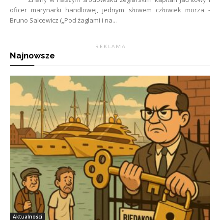
oficer marynarki handlowej, jednym słowem człowiek morza -
Bruno Salcewicz („Pod żaglami i na...
R E K L A M A
Najnowsze
Aktualności