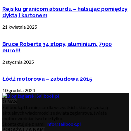
Rejs ku granicom absurdu – halsując pomiędzy
dyktą i kartonem
21 kwietnia 2025
Bruce Roberts 34 stopy, aluminium, 7900
euro!!!
2 stycznia 2025
Łódź motorowa – zabudowa 2015
10 grudnia 2024
O NAS
Sailbook.pl to miejsce dla wszystkich, którzy szukają
aktualnych wiadomości ze świata żeglarstwa, świata
motorowodniactwa i nie tylko.
Skontaktuj się z nami:
info@sailbook.pl
PODĄŻAJ ZA NAMI