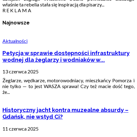
właśnie ta rebelia stała się inspiracją dla pisarzy...
R E K L A M A
Najnowsze
Aktualności
Petycja w sprawie dostępności infrastruktury
wodnej dla żeglarzy i wodniaków w...
13 czerwca 2025
Żeglarze, wędkarze, motorowodniacy, mieszkańcy Pomorza i
nie tylko — to jest WASZA sprawa! Czy też macie dość tego,
że...
Historyczny jacht kontra muzealne absurdy –
Gdańsk, nie wstyd Ci?
11 czerwca 2025