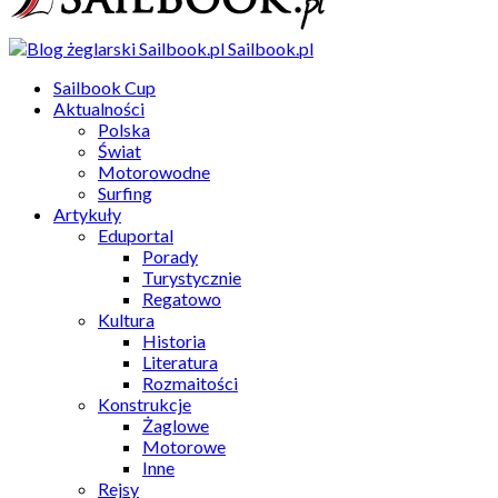
Sailbook.pl
Sailbook Cup
Aktualności
Polska
Świat
Motorowodne
Surfing
Artykuły
Eduportal
Porady
Turystycznie
Regatowo
Kultura
Historia
Literatura
Rozmaitości
Konstrukcje
Żaglowe
Motorowe
Inne
Rejsy