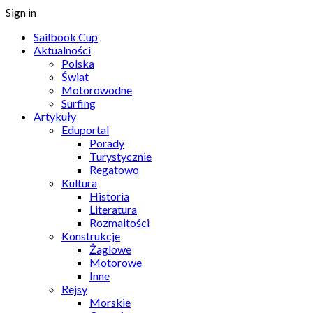
Sign in
Sailbook Cup
Aktualności
Polska
Świat
Motorowodne
Surfing
Artykuły
Eduportal
Porady
Turystycznie
Regatowo
Kultura
Historia
Literatura
Rozmaitości
Konstrukcje
Żaglowe
Motorowe
Inne
Rejsy
Morskie