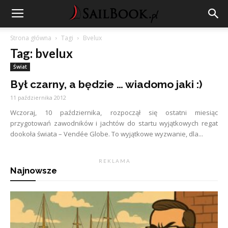
Strona główna
Tagi
Bvelux
Tag: bvelux
Świat
Był czarny, a będzie … wiadomo jaki :)
11 października 2012
Wczoraj, 10 października, rozpoczął się ostatni miesiąc
przygotowań zawodników i jachtów do startu wyjątkowych regat
dookoła świata – Vendée Globe. To wyjątkowe wyzwanie, dla...
R E K L A M A
Najnowsze