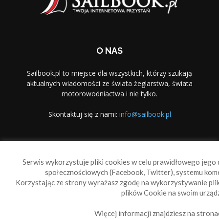
O NAS
Sailbook.pl to miejsce dla wszystkich, którzy szukają
aktualnych wiadomości ze świata żeglarstwa, świata
motorowodniactwa i nie tylko.
Skontaktuj się z nami:
info@sailbook.pl
PODĄŻAJ ZA NAMI
Serwis wykorzystuje pliki cookies w celu prawidłowego jego d
społecznościowych (Facebook, Twitter), systemu kom
Korzystając ze strony wyrażasz zgodę na wykorzystywanie pl
plików Cookie na swoim urządz
Więcej informacji znajdziesz na strona
Sailbook Cup
O nas
Reklama
Polityka prywatności