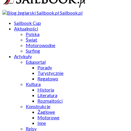
Sailbook.pl
Sailbook Cup
Aktualności
Polska
Świat
Motorowodne
Surfing
Artykuły
Eduportal
Porady
Turystycznie
Regatowo
Kultura
Historia
Literatura
Rozmaitości
Konstrukcje
Żaglowe
Motorowe
Inne
Rejsy