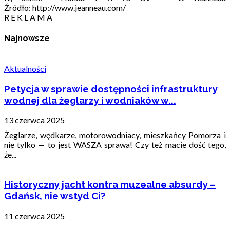
Źródło: http://www.jeanneau.com/
R E K L A M A
Najnowsze
Aktualności
Petycja w sprawie dostępności infrastruktury
wodnej dla żeglarzy i wodniaków w...
13 czerwca 2025
Żeglarze, wędkarze, motorowodniacy, mieszkańcy Pomorza i
nie tylko — to jest WASZA sprawa! Czy też macie dość tego,
że...
Historyczny jacht kontra muzealne absurdy –
Gdańsk, nie wstyd Ci?
11 czerwca 2025