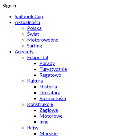
Sign in
Sailbook Cup
Aktualności
Polska
Świat
Motorowodne
Surfing
Artykuły
Eduportal
Porady
Turystycznie
Regatowo
Kultura
Historia
Literatura
Rozmaitości
Konstrukcje
Żaglowe
Motorowe
Inne
Rejsy
Morskie