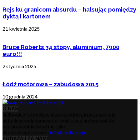
Rejs ku granicom absurdu – halsując pomiędzy
dyktą i kartonem
21 kwietnia 2025
Bruce Roberts 34 stopy, aluminium, 7900
euro!!!
2 stycznia 2025
Łódź motorowa – zabudowa 2015
10 grudnia 2024
O NAS
Sailbook.pl to miejsce dla wszystkich, którzy szukają
aktualnych wiadomości ze świata żeglarstwa, świata
motorowodniactwa i nie tylko.
Skontaktuj się z nami:
info@sailbook.pl
PODĄŻAJ ZA NAMI