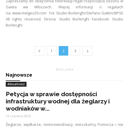
Zapraszamy do obejrzenia fotorelacji regat rozpoczęcia sezonu w
Gaeta we Włoszech. Więcej informacji o regatach
na: www.melges20.com Fot. Studio Borlenghi/Stefano Gattini/BPSE
All rights reserved. Strona: Studio Borlenghi Facebook: Studio
Borlenghi
1
2
3
R E K L A M A
Najnowsze
Aktualności
Petycja w sprawie dostępności
infrastruktury wodnej dla żeglarzy i
wodniaków w...
13 czerwca 2025
Żeglarze, wędkarze, motorowodniacy, mieszkańcy Pomorza i nie