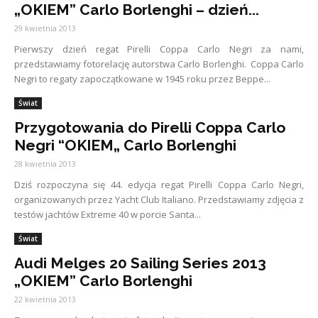
„OKIEM” Carlo Borlenghi – dzień...
29 kwietnia 2013
Pierwszy dzień regat Pirelli Coppa Carlo Negri za nami,
przedstawiamy fotorelację autorstwa Carlo Borlenghi. Coppa Carlo
Negri to regaty zapoczątkowane w 1945 roku przez Beppe...
Świat
Przygotowania do Pirelli Coppa Carlo
Negri “OKIEM„ Carlo Borlenghi
28 kwietnia 2013
Dziś rozpoczyna się 44. edycja regat Pirelli Coppa Carlo Negri,
organizowanych przez Yacht Club Italiano. Przedstawiamy zdjęcia z
testów jachtów Extreme 40 w porcie Santa...
Świat
Audi Melges 20 Sailing Series 2013
„OKIEM” Carlo Borlenghi
22 kwietnia 2013