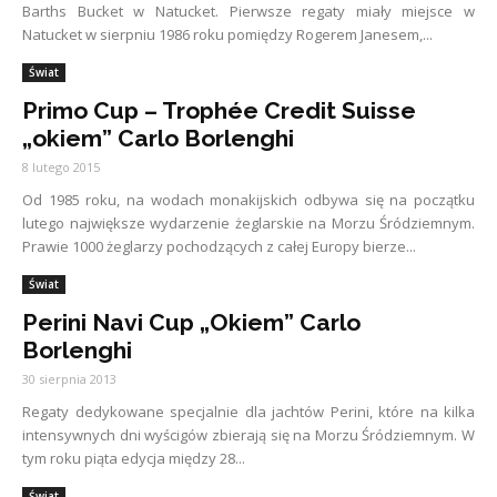
Barths Bucket w Natucket. Pierwsze regaty miały miejsce w
Natucket w sierpniu 1986 roku pomiędzy Rogerem Janesem,...
Świat
Primo Cup – Trophée Credit Suisse
„okiem” Carlo Borlenghi
8 lutego 2015
Od 1985 roku, na wodach monakijskich odbywa się na początku
lutego największe wydarzenie żeglarskie na Morzu Śródziemnym.
Prawie 1000 żeglarzy pochodzących z całej Europy bierze...
Świat
Perini Navi Cup „Okiem” Carlo
Borlenghi
30 sierpnia 2013
Regaty dedykowane specjalnie dla jachtów Perini, które na kilka
intensywnych dni wyścigów zbierają się na Morzu Śródziemnym. W
tym roku piąta edycja między 28...
Świat