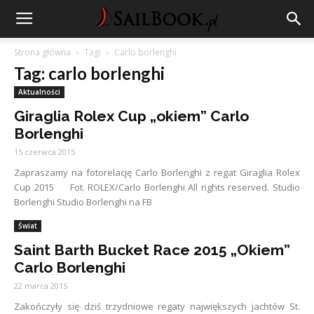
Strona główna
Tagi
Carlo borlenghi
Tag: carlo borlenghi
Aktualności
Giraglia Rolex Cup „okiem” Carlo
Borlenghi
15 czerwca 2015
Zapraszamy na fotorelację Carlo Borlenghi z regat Giraglia Rolex
Cup 2015 Fot. ROLEX/Carlo Borlenghi All rights reserved. Studio
Borlenghi Studio Borlenghi na FB
Świat
Saint Barth Bucket Race 2015 „Okiem”
Carlo Borlenghi
22 marca 2015
Zakończyły się dziś trzydniowe regaty największych jachtów St.