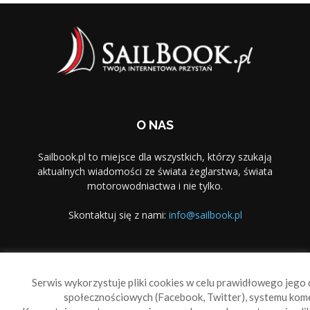
O NAS
Sailbook.pl to miejsce dla wszystkich, którzy szukają
aktualnych wiadomości ze świata żeglarstwa, świata
motorowodniactwa i nie tylko.
Skontaktuj się z nami:
info@sailbook.pl
PODĄŻAJ ZA NAMI
Serwis wykorzystuje pliki cookies w celu prawidłowego jego d
społecznościowych (Facebook, Twitter), systemu kom