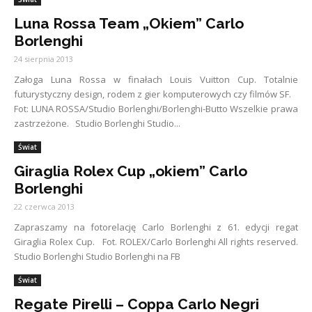
Luna Rossa Team „Okiem” Carlo
Borlenghi
24 sierpnia 2013
Załoga Luna Rossa w finałach Louis Vuitton Cup. Totalnie
futurystyczny design, rodem z gier komputerowych czy filmów SF.
Fot: LUNA ROSSA/Studio Borlenghi/Borlenghi-Butto Wszelkie prawa
zastrzeżone. Studio Borlenghi Studio...
Świat
Giraglia Rolex Cup „okiem” Carlo
Borlenghi
22 czerwca 2013
Zapraszamy na fotorelację Carlo Borlenghi z 61. edycji regat
Giraglia Rolex Cup. Fot. ROLEX/Carlo Borlenghi All rights reserved.
Studio Borlenghi Studio Borlenghi na FB
Świat
Regate Pirelli – Coppa Carlo Negri