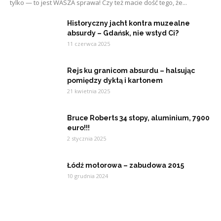
tylko — to jest WASZA sprawa! Czy też macie dość tego, że...
Historyczny jacht kontra muzealne
absurdy – Gdańsk, nie wstyd Ci?
11 czerwca 2025
Rejs ku granicom absurdu – halsując
pomiędzy dyktą i kartonem
21 kwietnia 2025
Bruce Roberts 34 stopy, aluminium, 7900
euro!!!
2 stycznia 2025
Łódź motorowa – zabudowa 2015
10 grudnia 2024