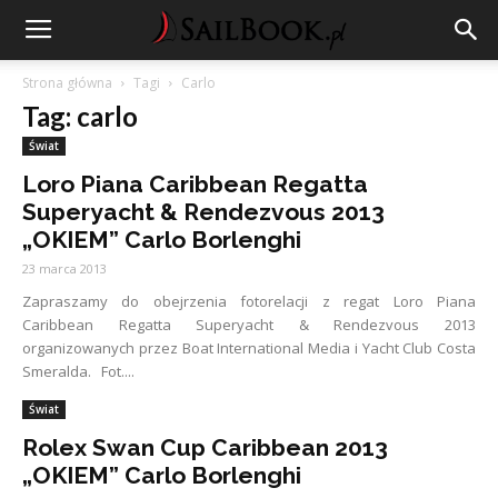
Strona główna
Tagi
Carlo
Tag: carlo
Świat
Loro Piana Caribbean Regatta
Superyacht & Rendezvous 2013
„OKIEM” Carlo Borlenghi
23 marca 2013
Zapraszamy do obejrzenia fotorelacji z regat Loro Piana
Caribbean Regatta Superyacht & Rendezvous 2013
organizowanych przez Boat International Media i Yacht Club Costa
Smeralda. Fot....
Świat
Rolex Swan Cup Caribbean 2013
„OKIEM” Carlo Borlenghi