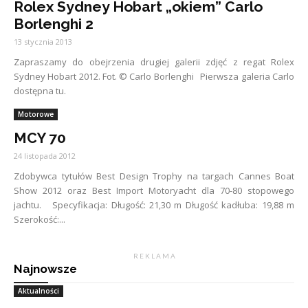
Rolex Sydney Hobart „okiem” Carlo
Borlenghi 2
13 stycznia 2013
Zapraszamy do obejrzenia drugiej galerii zdjęć z regat Rolex
Sydney Hobart 2012. Fot. © Carlo Borlenghi Pierwsza galeria Carlo
dostępna tu.
Motorowe
MCY 70
24 listopada 2012
Zdobywca tytułów Best Design Trophy na targach Cannes Boat
Show 2012 oraz Best Import Motoryacht dla 70-80 stopowego
jachtu. Specyfikacja: Długość: 21,30 m Długość kadłuba: 19,88 m
Szerokość:...
R E K L A M A
Najnowsze
Aktualności