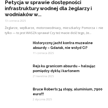
Petycja w sprawie dostępności
infrastruktury wodnej dla żeglarzy i
wodniaków w...
13 czerwca 2025
Żeglarze, wędkarze, motorowodniacy, mieszkańcy Pomorza i nie
tylko — to jest WASZA sprawa! Czy też macie dość tego, że...
Historyczny jacht kontra muzealne
absurdy – Gdańsk, nie wstyd Ci?
11 czerwca 2025
Rejs ku granicom absurdu – halsując
pomiędzy dyktą i kartonem
21 kwietnia 2025
Bruce Roberts 34 stopy, aluminium, 7900
euro!!!
2 stycznia 2025