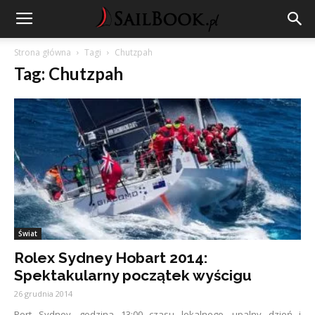
Strona główna
Tagi
Chutzpah
Tag: Chutzpah
Świat
Rolex Sydney Hobart 2014:
Spektakularny początek wyścigu
26 grudnia 2014
Port Sydney, godzina 13:00 czasu lokalnego, upalny dzień i