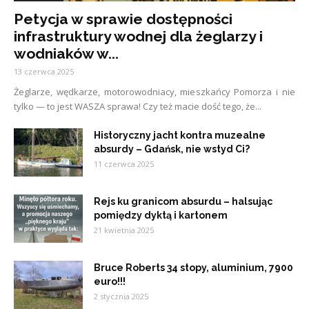
Petycja w sprawie dostępności
infrastruktury wodnej dla żeglarzy i
wodniaków w...
13 czerwca 2025
Żeglarze, wędkarze, motorowodniacy, mieszkańcy Pomorza i nie
tylko — to jest WASZA sprawa! Czy też macie dość tego, że...
Historyczny jacht kontra muzealne
absurdy – Gdańsk, nie wstyd Ci?
11 czerwca 2025
Rejs ku granicom absurdu – halsując
pomiędzy dyktą i kartonem
21 kwietnia 2025
Bruce Roberts 34 stopy, aluminium, 7900
euro!!!
2 stycznia 2025