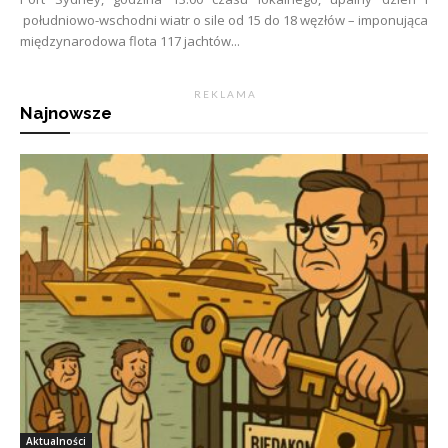
południowo-wschodni wiatr o sile od 15 do 18 węzłów – imponująca
międzynarodowa flota 117 jachtów...
R E K L A M A
Najnowsze
Aktualności