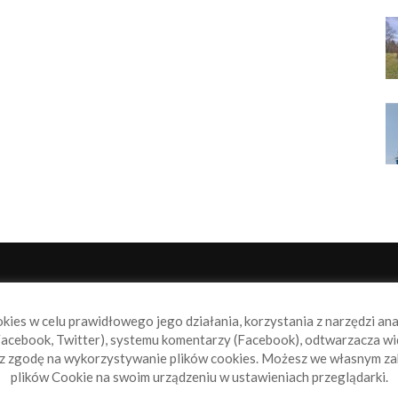
NAS
P
okies w celu prawidłowego jego działania, korzystania z narzędzi an
book.pl to miejsce dla wszystkich, którzy szukają aktualnych
acebook, Twitter), systemu komentarzy (Facebook), odtwarzacza wi
omości ze świata żeglarstwa, świata motorowodniactwa i
sz zgodę na wykorzystywanie plików cookies. Możesz we własnym za
ylko.
plików Cookie na swoim urządzeniu w ustawieniach przeglądarki.