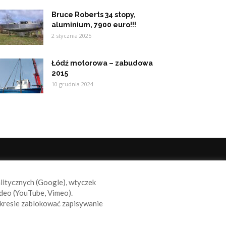
Bruce Roberts 34 stopy,
aluminium, 7900 euro!!!
2 stycznia 2025
Łódź motorowa – zabudowa
2015
10 grudnia 2024
ODĄŻAJ ZA NAMI
alitycznych (Google), wtyczek
deo (YouTube, Vimeo).
kresie zablokować zapisywanie