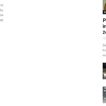
jne
aby
A
ów
P
ak
i
ż
13
Ż
Po
ma