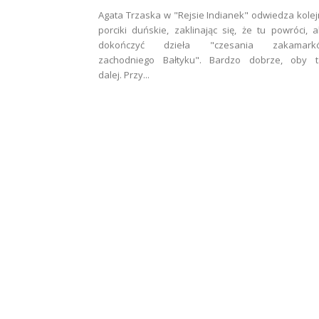
Agata Trzaska w "Rejsie Indianek" odwiedza kole
porciki duńskie, zaklinając się, że tu powróci, 
dokończyć dzieła "czesania zakamark
zachodniego Bałtyku". Bardzo dobrze, oby t
dalej. Przy...