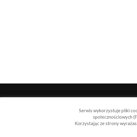
O 
Serwis wykorzystuje pliki co
Sail
społecznościowych (F
wiad
Korzystając ze strony wyraża
nie t