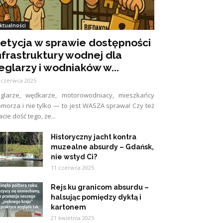
ktualności
etycja w sprawie dostępności
nfrastruktury wodnej dla
eglarzy i wodniaków w...
 czerwca 2025
eglarze, wędkarze, motorowodniacy, mieszkańcy
morza i nie tylko — to jest WASZA sprawa! Czy też
cie dość tego, że...
Historyczny jacht kontra
muzealne absurdy – Gdańsk,
nie wstyd Ci?
11 czerwca 2025
Rejs ku granicom absurdu –
halsując pomiędzy dyktą i
kartonem
21 kwietnia 2025