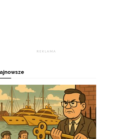
R E K L A M A
ajnowsze