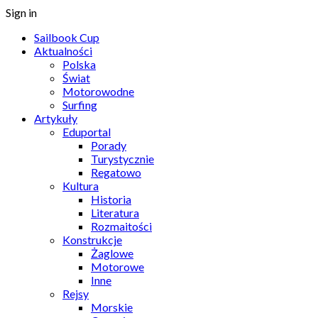
Sign in
Sailbook Cup
Aktualności
Polska
Świat
Motorowodne
Surfing
Artykuły
Eduportal
Porady
Turystycznie
Regatowo
Kultura
Historia
Literatura
Rozmaitości
Konstrukcje
Żaglowe
Motorowe
Inne
Rejsy
Morskie