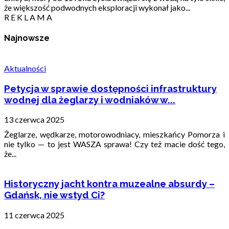
że większość podwodnych eksploracji wykonał jako...
R E K L A M A
Najnowsze
Aktualności
Petycja w sprawie dostępności infrastruktury
wodnej dla żeglarzy i wodniaków w...
13 czerwca 2025
Żeglarze, wędkarze, motorowodniacy, mieszkańcy Pomorza i
nie tylko — to jest WASZA sprawa! Czy też macie dość tego,
że...
Historyczny jacht kontra muzealne absurdy –
Gdańsk, nie wstyd Ci?
11 czerwca 2025