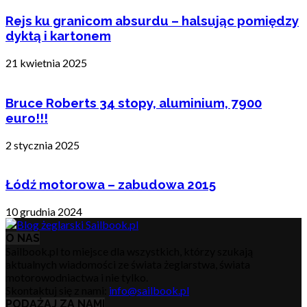
Rejs ku granicom absurdu – halsując pomiędzy
dyktą i kartonem
21 kwietnia 2025
Bruce Roberts 34 stopy, aluminium, 7900
euro!!!
2 stycznia 2025
Łódź motorowa – zabudowa 2015
10 grudnia 2024
O NAS
Sailbook.pl to miejsce dla wszystkich, którzy szukają
aktualnych wiadomości ze świata żeglarstwa, świata
motorowodniactwa i nie tylko.
Skontaktuj się z nami:
info@sailbook.pl
PODĄŻAJ ZA NAMI