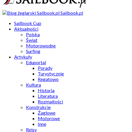
Sailbook.pl
Sailbook Cup
Aktualności
Polska
Świat
Motorowodne
Surfing
Artykuły
Eduportal
Porady
Turystycznie
Regatowo
Kultura
Historia
Literatura
Rozmaitości
Konstrukcje
Żaglowe
Motorowe
Inne
Rejsy