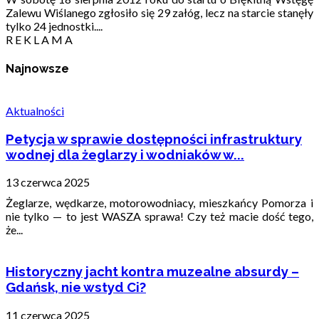
Zalewu Wiślanego zgłosiło się 29 załóg, lecz na starcie stanęły
tylko 24 jednostki....
R E K L A M A
Najnowsze
Aktualności
Petycja w sprawie dostępności infrastruktury
wodnej dla żeglarzy i wodniaków w...
13 czerwca 2025
Żeglarze, wędkarze, motorowodniacy, mieszkańcy Pomorza i
nie tylko — to jest WASZA sprawa! Czy też macie dość tego,
że...
Historyczny jacht kontra muzealne absurdy –
Gdańsk, nie wstyd Ci?
11 czerwca 2025