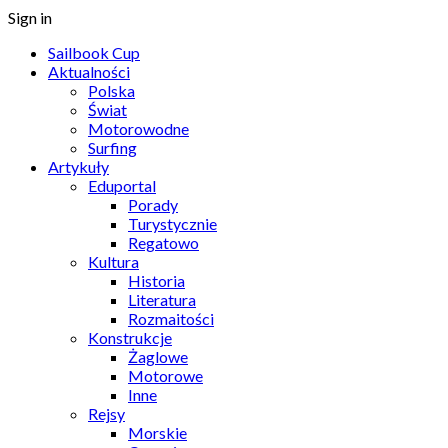
Sign in
Sailbook Cup
Aktualności
Polska
Świat
Motorowodne
Surfing
Artykuły
Eduportal
Porady
Turystycznie
Regatowo
Kultura
Historia
Literatura
Rozmaitości
Konstrukcje
Żaglowe
Motorowe
Inne
Rejsy
Morskie