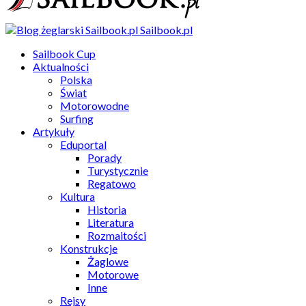
Sailbook.pl
Sailbook Cup
Aktualności
Polska
Świat
Motorowodne
Surfing
Artykuły
Eduportal
Porady
Turystycznie
Regatowo
Kultura
Historia
Literatura
Rozmaitości
Konstrukcje
Żaglowe
Motorowe
Inne
Rejsy