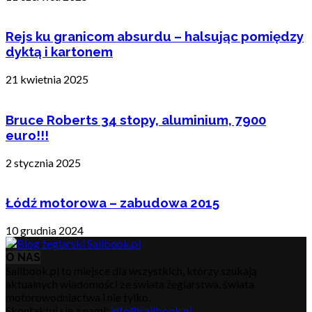
Rejs ku granicom absurdu – halsując pomiędzy
dyktą i kartonem
21 kwietnia 2025
Bruce Roberts 34 stopy, aluminium, 7900
euro!!!
2 stycznia 2025
Łódź motorowa – zabudowa 2015
10 grudnia 2024
O NAS
Sailbook.pl to miejsce dla wszystkich, którzy szukają
aktualnych wiadomości ze świata żeglarstwa, świata
motorowodniactwa i nie tylko.
Skontaktuj się z nami:
info@sailbook.pl