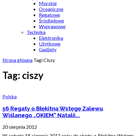
Morskie
Oceaniczne
Regatowe
Śródlądowe
Wyprawowe
Technika
Elektronika
Użytkowe
Gadżety
Strona główna
Tagi
Ciszy
Tag: ciszy
Polska
56 Regaty o Błękitną Wstęgę Zalewu
Wiślanego „OKIEM” Natalii...
20 sierpnia 2012
W sobotę 18 sierpnia 2012 roku do startu o Błękitną Wstęgę