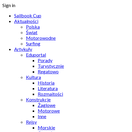
Sign in
Sailbook Cup
Aktualności
Polska
Świat
Motorowodne
Surfing
Artykuły
Eduportal
Porady
Turystycznie
Regatowo
Kultura
Historia
Literatura
Rozmaitości
Konstrukcje
Żaglowe
Motorowe
Inne
Rejsy
Morskie