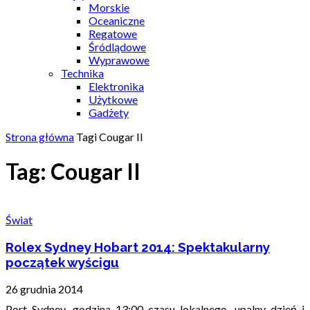
Morskie
Oceaniczne
Regatowe
Śródlądowe
Wyprawowe
Technika
Elektronika
Użytkowe
Gadżety
Strona główna
Tagi
Cougar II
Tag: Cougar II
Świat
Rolex Sydney Hobart 2014: Spektakularny
początek wyścigu
26 grudnia 2014
Port Sydney, godzina 13:00 czasu lokalnego, upalny dzień i