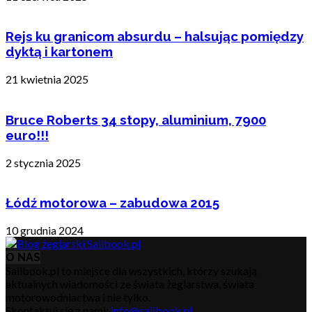
Rejs ku granicom absurdu – halsując pomiędzy
dyktą i kartonem
21 kwietnia 2025
Bruce Roberts 34 stopy, aluminium, 7900
euro!!!
2 stycznia 2025
Łódź motorowa – zabudowa 2015
10 grudnia 2024
O NAS
Sailbook.pl to miejsce dla wszystkich, którzy szukają
aktualnych wiadomości ze świata żeglarstwa, świata
motorowodniactwa i nie tylko.
Skontaktuj się z nami:
info@sailbook.pl