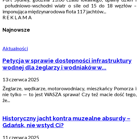
południowo-wschodni wiatr o sile od 15 do 18 węzłów –
imponująca międzynarodowa flota 117 jachtów...
R E K L A M A
Najnowsze
Aktualności
Petycja w sprawie dostępności infrastruktury
wodnej dla żeglarzy i wodniaków w...
13 czerwca 2025
Żeglarze, wędkarze, motorowodniacy, mieszkańcy Pomorza i
nie tylko — to jest WASZA sprawa! Czy też macie dość tego,
że...
Historyczny jacht kontra muzealne absurdy –
Gdańsk, nie wstyd Ci?
11 czerwca 2025