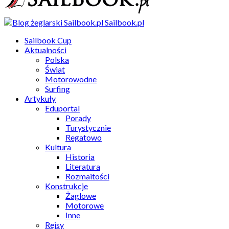
Sailbook.pl
Sailbook Cup
Aktualności
Polska
Świat
Motorowodne
Surfing
Artykuły
Eduportal
Porady
Turystycznie
Regatowo
Kultura
Historia
Literatura
Rozmaitości
Konstrukcje
Żaglowe
Motorowe
Inne
Rejsy