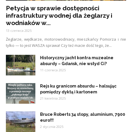
Petycja w sprawie dostępności
infrastruktury wodnej dla żeglarzy i
wodniaków w...
13 czerwca 2025
Żeglarze, wędkarze, motorowodniacy, mieszkańcy Pomorza i nie
tylko — to jest WASZA sprawa! Czy też macie dość tego, że...
Historyczny jacht kontra muzealne
absurdy – Gdańsk, nie wstyd Ci?
11 czerwca 2025
Rejs ku granicom absurdu – halsując
pomiędzy dyktą i kartonem
21 kwietnia 2025
Bruce Roberts 34 stopy, aluminium, 7900
euro!!!
2 stycznia 2025