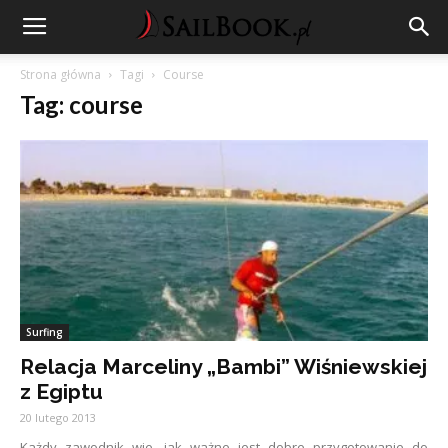
Strona główna
Tagi
Course
Tag: course
Surfing
Relacja Marceliny „Bambi” Wiśniewskiej
z Egiptu
20 lutego 2013
Każdy zawodnik wie, jak ważne jest dobre przygotowanie do