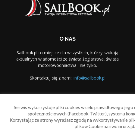
O NAS
Sailbook.pl to miejsce dla wszystkich, którzy szukają
aktualnych wiadomości ze świata żeglarstwa, świata
motorowodniactwa i nie tylko.
Skontaktuj się z nami:
info@sailbook.pl
PODĄŻAJ ZA NAMI
Serwis wykorzystuje pliki cookies w celu prawidłowego jego d
społecznościowych (Facebook, Twitter), systemu kom
Korzystając ze strony wyrażasz zgodę na wykorzystywanie pl
plików Cookie na swoim urządz