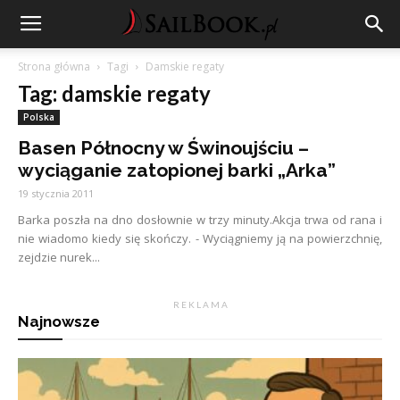
Strona główna
Tagi
Damskie regaty
Tag: damskie regaty
Polska
Basen Północny w Świnoujściu –
wyciąganie zatopionej barki „Arka”
19 stycznia 2011
Barka poszła na dno dosłownie w trzy minuty.Akcja trwa od rana i
nie wiadomo kiedy się skończy. - Wyciągniemy ją na powierzchnię,
zejdzie nurek...
R E K L A M A
Najnowsze