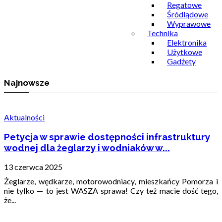
Regatowe
Śródlądowe
Wyprawowe
Technika
Elektronika
Użytkowe
Gadżety
Najnowsze
Aktualności
Petycja w sprawie dostępności infrastruktury
wodnej dla żeglarzy i wodniaków w...
13 czerwca 2025
Żeglarze, wędkarze, motorowodniacy, mieszkańcy Pomorza i
nie tylko — to jest WASZA sprawa! Czy też macie dość tego,
że...