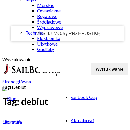
Morskie
Twój e-mail
Oceaniczne
Regatowe
Śródlądowe
Wyprawowe
Technika
Elektronika
Użytkowe
Gadżety
Wyszukiwanie
Strona główna
Tagi
Debiut
Sailbook Cup
Tag: debiut
Aktualności
Literatura