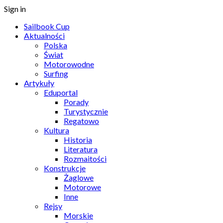
Sign in
Sailbook Cup
Aktualności
Polska
Świat
Motorowodne
Surfing
Artykuły
Eduportal
Porady
Turystycznie
Regatowo
Kultura
Historia
Literatura
Rozmaitości
Konstrukcje
Żaglowe
Motorowe
Inne
Rejsy
Morskie