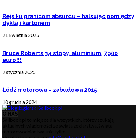
Rejs ku granicom absurdu – halsując pomiędzy
dyktą i kartonem
21 kwietnia 2025
Bruce Roberts 34 stopy, aluminium, 7900
euro!!!
2 stycznia 2025
Łódź motorowa – zabudowa 2015
10 grudnia 2024
O NAS
Sailbook.pl to miejsce dla wszystkich, którzy szukają
aktualnych wiadomości ze świata żeglarstwa, świata
motorowodniactwa i nie tylko.
Skontaktuj się z nami:
info@sailbook.pl