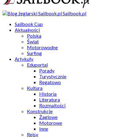
Sailbook.pl
Sailbook Cup
Aktualności
Polska
Świat
Motorowodne
Surfing
Artykuły
Eduportal
Porady
Turystycznie
Regatowo
Kultura
Historia
Literatura
Rozmaitości
Konstrukcje
Żaglowe
Motorowe
Inne
Rejsy