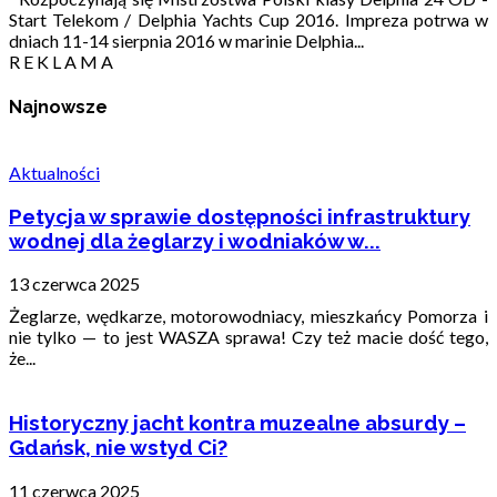
Start Telekom / Delphia Yachts Cup 2016. Impreza potrwa w
dniach 11-14 sierpnia 2016 w marinie Delphia...
R E K L A M A
Najnowsze
Aktualności
Petycja w sprawie dostępności infrastruktury
wodnej dla żeglarzy i wodniaków w...
13 czerwca 2025
Żeglarze, wędkarze, motorowodniacy, mieszkańcy Pomorza i
nie tylko — to jest WASZA sprawa! Czy też macie dość tego,
że...
Historyczny jacht kontra muzealne absurdy –
Gdańsk, nie wstyd Ci?
11 czerwca 2025