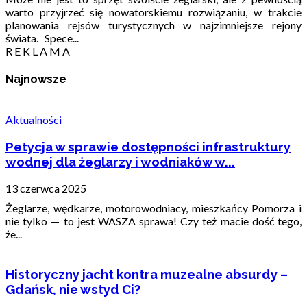
warto przyjrzeć się nowatorskiemu rozwiązaniu, w trakcie
planowania rejsów turystycznych w najzimniejsze rejony
świata. Spece...
R E K L A M A
Najnowsze
Aktualności
Petycja w sprawie dostępności infrastruktury
wodnej dla żeglarzy i wodniaków w...
13 czerwca 2025
Żeglarze, wędkarze, motorowodniacy, mieszkańcy Pomorza i
nie tylko — to jest WASZA sprawa! Czy też macie dość tego,
że...
Historyczny jacht kontra muzealne absurdy –
Gdańsk, nie wstyd Ci?