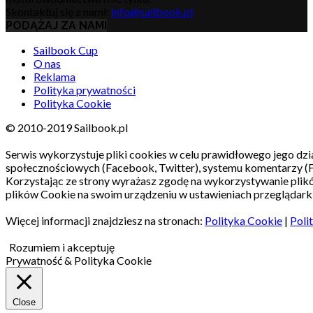
Skontaktuj się z nami:
info@sailbook.pl
PODĄŻAJ ZA NAMI
Sailbook Cup
O nas
Reklama
Polityka prywatności
Polityka Cookie
© 2010-2019 Sailbook.pl
Serwis wykorzystuje pliki cookies w celu prawidłowego jego dzia
społecznościowych (Facebook, Twitter), systemu komentarzy (
Korzystając ze strony wyrażasz zgodę na wykorzystywanie pli
plików Cookie na swoim urządzeniu w ustawieniach przeglądarki
Więcej informacji znajdziesz na stronach:
Polityka Cookie
|
Poli
Rozumiem i akceptuję
Prywatność & Polityka Cookie
Close