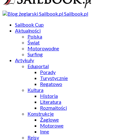
Sailbook.pl
Sailbook Cup
Aktualności
Polska
Świat
Motorowodne
Surfing
Artykuły
Eduportal
Porady
Turystycznie
Regatowo
Kultura
Historia
Literatura
Rozmaitości
Konstrukcje
Żaglowe
Motorowe
Inne
Rejsy