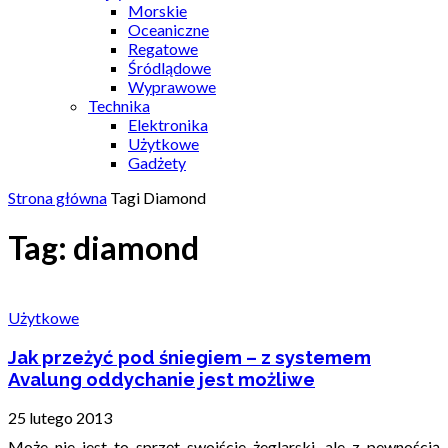
Morskie
Oceaniczne
Regatowe
Śródlądowe
Wyprawowe
Technika
Elektronika
Użytkowe
Gadżety
Strona główna
Tagi
Diamond
Tag: diamond
Użytkowe
Jak przeżyć pod śniegiem – z systemem
Avalung oddychanie jest możliwe
25 lutego 2013
Może nie jest to sprzęt swoiście żeglarski, ale z pewnością