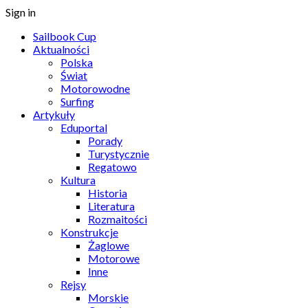
Sign in
Sailbook Cup
Aktualności
Polska
Świat
Motorowodne
Surfing
Artykuły
Eduportal
Porady
Turystycznie
Regatowo
Kultura
Historia
Literatura
Rozmaitości
Konstrukcje
Żaglowe
Motorowe
Inne
Rejsy
Morskie