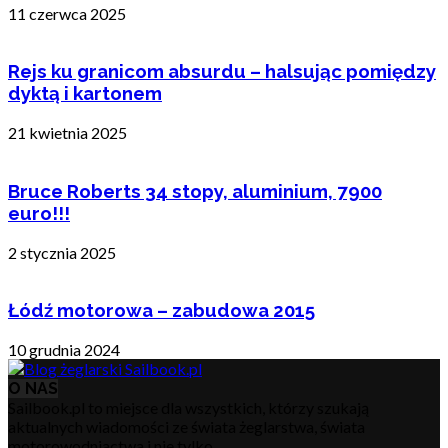
11 czerwca 2025
Rejs ku granicom absurdu – halsując pomiędzy
dyktą i kartonem
21 kwietnia 2025
Bruce Roberts 34 stopy, aluminium, 7900
euro!!!
2 stycznia 2025
Łódź motorowa – zabudowa 2015
10 grudnia 2024
O NAS
Sailbook.pl to miejsce dla wszystkich, którzy szukają
aktualnych wiadomości ze świata żeglarstwa, świata
motorowodniactwa i nie tylko.