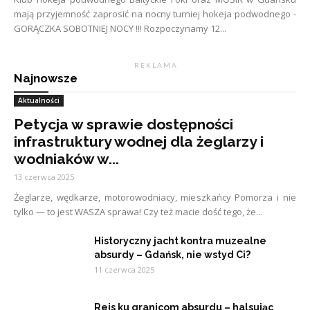
mają przyjemność zaprosić na nocny turniej hokeja podwodnego -
GORĄCZKA SOBOTNIEJ NOCY !!! Rozpoczynamy 12...
R E K L A M A
Najnowsze
Aktualności
Petycja w sprawie dostępności
infrastruktury wodnej dla żeglarzy i
wodniaków w...
13 czerwca 2025
Żeglarze, wędkarze, motorowodniacy, mieszkańcy Pomorza i nie
tylko — to jest WASZA sprawa! Czy też macie dość tego, że...
Historyczny jacht kontra muzealne
absurdy – Gdańsk, nie wstyd Ci?
11 czerwca 2025
Rejs ku granicom absurdu – halsując