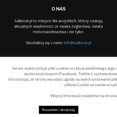
O NAS
Sailbook.pl to miejsce dla wszystkich, którzy szukają
aktualnych wiadomości ze świata żeglarstwa, świata
motorowodniactwa i nie tylko.
Skontaktuj się z nami:
info@sailbook.pl
PODĄŻAJ ZA NAMI
Serwis wykorzystuje pliki cookies w celu prawidłowego jego d
społecznościowych (Facebook, Twitter), systemu kom
Korzystając ze strony wyrażasz zgodę na wykorzystywanie pl
plików Cookie na swoim urządz
Więcej informacji znajdziesz na strona
Sailbook Cup
O nas
Reklama
Polityka prywatności
Polityka Cookie
Rozumiem i akceptuję
© 2010-2019 Sailbook.pl