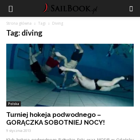
Strona główna
Tagi
Diving
Tag: diving
Polska
Turniej hokeja podwodnego –
GORĄCZKA SOBOTNIEJ NOCY!
9 stycznia 2013
Klub hokeja podwodnego Bałtyckie Foki oraz MOSiR w Gdańsku