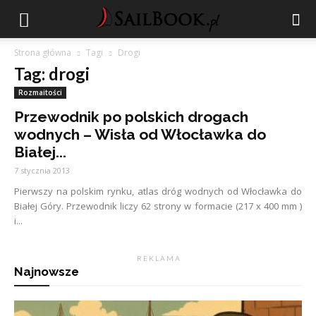
Strona główna
Tagi
Drogi
Tag: drogi
Rozmaitości
Przewodnik po polskich drogach
wodnych – Wisła od Włocławka do
Białej...
7 stycznia 2013
Pierwszy na polskim rynku, atlas dróg wodnych od Włocławka do
Białej Góry. Przewodnik liczy 62 strony w formacie (217 x 400 mm )
i...
R E K L A M A
Najnowsze