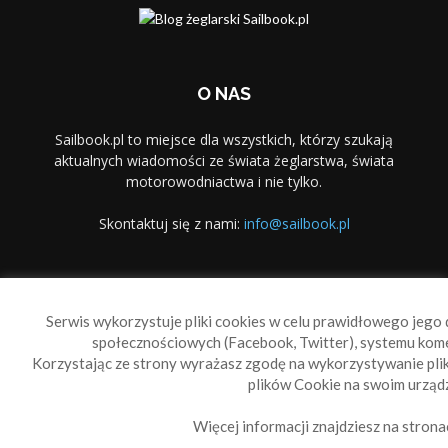
O NAS
Sailbook.pl to miejsce dla wszystkich, którzy szukają
aktualnych wiadomości ze świata żeglarstwa, świata
motorowodniactwa i nie tylko.
Skontaktuj się z nami:
info@sailbook.pl
PODĄŻAJ ZA NAMI
Serwis wykorzystuje pliki cookies w celu prawidłowego jego d
społecznościowych (Facebook, Twitter), systemu kom
Korzystając ze strony wyrażasz zgodę na wykorzystywanie pl
plików Cookie na swoim urządz
Więcej informacji znajdziesz na strona
Sailbook Cup
O nas
Reklama
Polityka prywatności