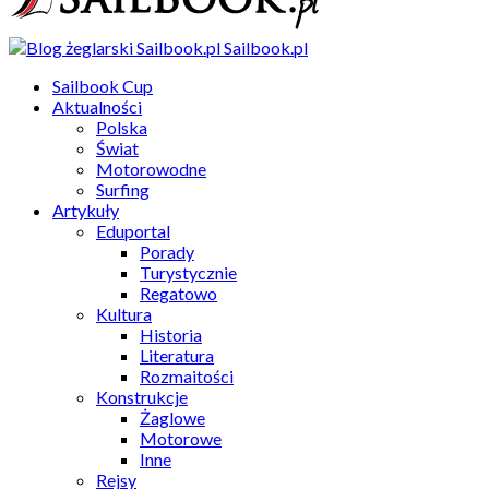
Sailbook.pl
Sailbook Cup
Aktualności
Polska
Świat
Motorowodne
Surfing
Artykuły
Eduportal
Porady
Turystycznie
Regatowo
Kultura
Historia
Literatura
Rozmaitości
Konstrukcje
Żaglowe
Motorowe
Inne
Rejsy