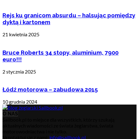
Rejs ku granicom absurdu – halsując pomiędzy
dyktą i kartonem
21 kwietnia 2025
Bruce Roberts 34 stopy, aluminium, 7900
euro!!!
2 stycznia 2025
Łódź motorowa – zabudowa 2015
10 grudnia 2024
O NAS
Sailbook.pl to miejsce dla wszystkich, którzy szukają
aktualnych wiadomości ze świata żeglarstwa, świata
motorowodniactwa i nie tylko.
Skontaktuj się z nami:
info@sailbook.pl