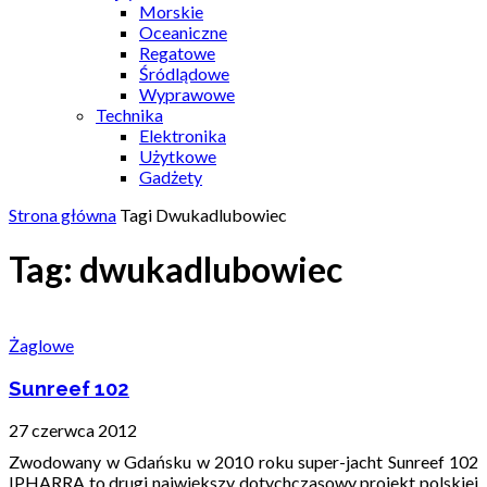
Morskie
Oceaniczne
Regatowe
Śródlądowe
Wyprawowe
Technika
Elektronika
Użytkowe
Gadżety
Strona główna
Tagi
Dwukadlubowiec
Tag: dwukadlubowiec
Żaglowe
Sunreef 102
27 czerwca 2012
Zwodowany w Gdańsku w 2010 roku super-jacht Sunreef 102
IPHARRA to drugi największy dotychczasowy projekt polskiej