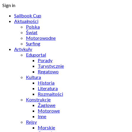
Sign in
Sailbook Cup
Aktualności
Polska
Świat
Motorowodne
Surfing
Artykuły
Eduportal
Porady
Turystycznie
Regatowo
Kultura
Historia
Literatura
Rozmaitości
Konstrukcje
Żaglowe
Motorowe
Inne
Rejsy
Morskie