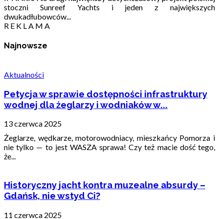
stoczni Sunreef Yachts i jeden z największych
dwukadłubowców...
R E K L A M A
Najnowsze
Aktualności
Petycja w sprawie dostępności infrastruktury
wodnej dla żeglarzy i wodniaków w...
13 czerwca 2025
Żeglarze, wędkarze, motorowodniacy, mieszkańcy Pomorza i
nie tylko — to jest WASZA sprawa! Czy też macie dość tego,
że...
Historyczny jacht kontra muzealne absurdy –
Gdańsk, nie wstyd Ci?
11 czerwca 2025