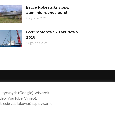
Bruce Roberts 34 stopy,
aluminium, 7900 euro!!!
2 stycznia 2025
Łódź motorowa – zabudowa
2015
10 grudnia 2024
ODĄŻAJ ZA NAMI
alitycznych (Google), wtyczek
deo (YouTube, Vimeo).
kresie zablokować zapisywanie