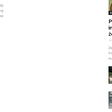
gdy
ji
A
ie
P
i
ż
13
Ż
Po
ma