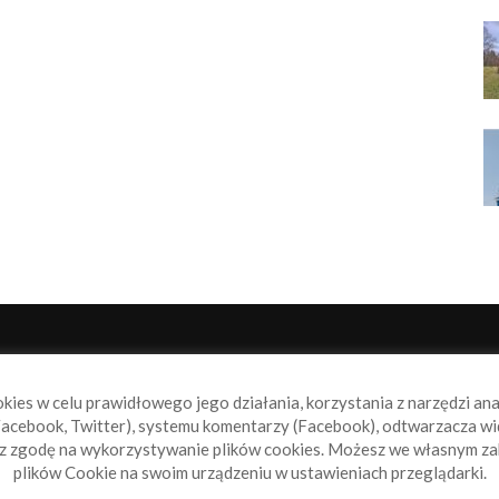
NAS
P
okies w celu prawidłowego jego działania, korzystania z narzędzi an
book.pl to miejsce dla wszystkich, którzy szukają aktualnych
acebook, Twitter), systemu komentarzy (Facebook), odtwarzacza wi
omości ze świata żeglarstwa, świata motorowodniactwa i
sz zgodę na wykorzystywanie plików cookies. Możesz we własnym za
ylko.
plików Cookie na swoim urządzeniu w ustawieniach przeglądarki.