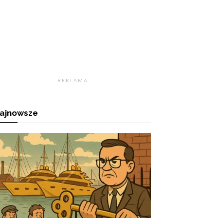
R E K L A M A
ajnowsze