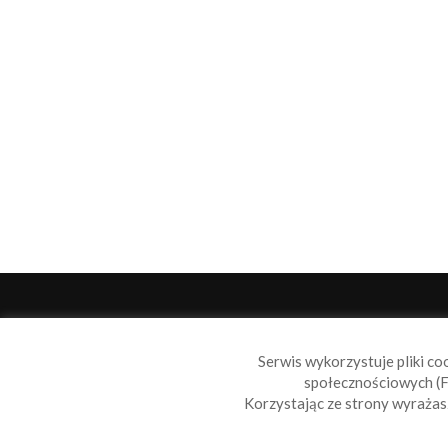
O 
Serwis wykorzystuje pliki co
Sail
społecznościowych (F
wiad
Korzystając ze strony wyraża
nie t