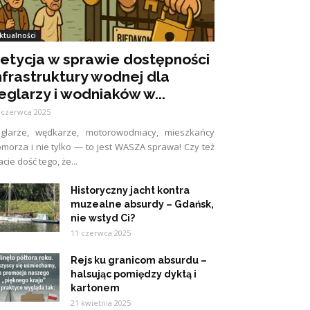
ktualności
etycja w sprawie dostępności
nfrastruktury wodnej dla
eglarzy i wodniaków w...
 czerwca 2025
eglarze, wędkarze, motorowodniacy, mieszkańcy
morza i nie tylko — to jest WASZA sprawa! Czy też
cie dość tego, że...
Historyczny jacht kontra
muzealne absurdy – Gdańsk,
nie wstyd Ci?
11 czerwca 2025
Rejs ku granicom absurdu –
halsując pomiędzy dyktą i
kartonem
21 kwietnia 2025