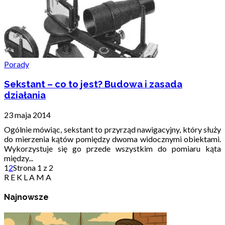
Porady
Sekstant – co to jest? Budowa i zasada
działania
23 maja 2014
Ogólnie mówiąc, sekstant to przyrząd nawigacyjny, który służy
do mierzenia kątów pomiędzy dwoma widocznymi obiektami.
Wykorzystuje się go przede wszystkim do pomiaru kąta
między...
1
2
Strona 1 z 2
R E K L A M A
Najnowsze