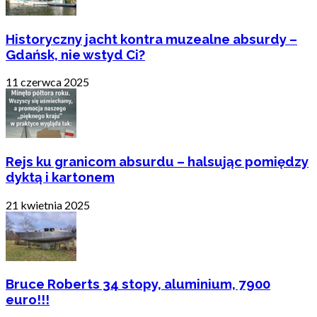
Historyczny jacht kontra muzealne absurdy –
Gdańsk, nie wstyd Ci?
11 czerwca 2025
Rejs ku granicom absurdu – halsując pomiędzy
dyktą i kartonem
21 kwietnia 2025
Bruce Roberts 34 stopy, aluminium, 7900
euro!!!