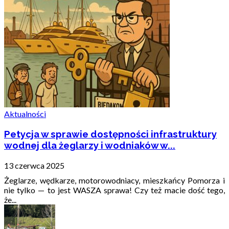
Aktualności
Petycja w sprawie dostępności infrastruktury
wodnej dla żeglarzy i wodniaków w...
13 czerwca 2025
Żeglarze, wędkarze, motorowodniacy, mieszkańcy Pomorza i
nie tylko — to jest WASZA sprawa! Czy też macie dość tego,
że...