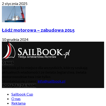
2 stycznia 2025
Łódź motorowa – zabudowa 2015
10 grudnia 2024
O NAS
Sailbook.pl to miejsce dla wszystkich, którzy szukają
aktualnych wiadomości ze świata żeglarstwa, świata
motorowodniactwa i nie tylko.
Skontaktuj się z nami:
info@sailbook.pl
PODĄŻAJ ZA NAMI
Sailbook Cup
O nas
Reklama