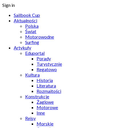
Sign in
Sailbook Cup
Aktualności
Polska
Świat
Motorowodne
Surfing
Artykuły
Eduportal
Porady
Turystycznie
Regatowo
Kultura
Historia
Literatura
Rozmaitości
Konstrukcje
Żaglowe
Motorowe
Inne
Rejsy
Morskie