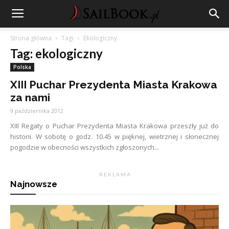
Strona główna
Tagi
Ekologiczny
Tag: ekologiczny
Polska
XIII Puchar Prezydenta Miasta Krakowa
za nami
9 października 2012
XIII Regaty o Puchar Prezydenta Miasta Krakowa przeszły już do
historii. W sobotę o godz. 10.45 w pięknej, wietrznej i słonecznej
pogodzie w obecności wszystkich zgłoszonych...
R E K L A M A
Najnowsze