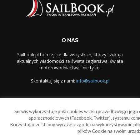
O NAS
Sailbook.pl to miejsce dla wszystkich, którzy szukają
aktualnych wiadomości ze świata żeglarstwa, świata
motorowodniactwa i nie tylko.
Skontaktuj się z nami:
info@sailbook.pl
PODĄŻAJ ZA NAMI
Serwis wykorzystuje pliki cookies w celu prawidłowego jego d
społecznościowych (Facebook, Twitter), systemu kom
Korzystając ze strony wyrażasz zgodę na wykorzystywanie pl
plików Cookie na swoim urządz