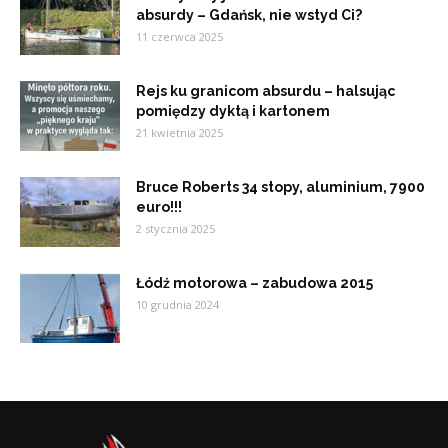
absurdy – Gdańsk, nie wstyd Ci?
11 czerwca 2025
Rejs ku granicom absurdu – halsując
pomiędzy dyktą i kartonem
21 kwietnia 2025
Bruce Roberts 34 stopy, aluminium, 7900
euro!!!
2 stycznia 2025
Łódź motorowa – zabudowa 2015
10 grudnia 2024