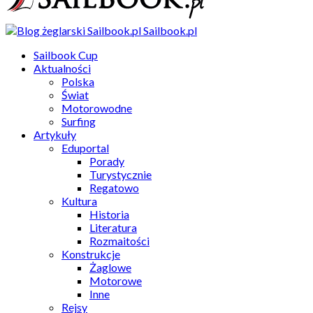
Sailbook.pl
Sailbook Cup
Aktualności
Polska
Świat
Motorowodne
Surfing
Artykuły
Eduportal
Porady
Turystycznie
Regatowo
Kultura
Historia
Literatura
Rozmaitości
Konstrukcje
Żaglowe
Motorowe
Inne
Rejsy