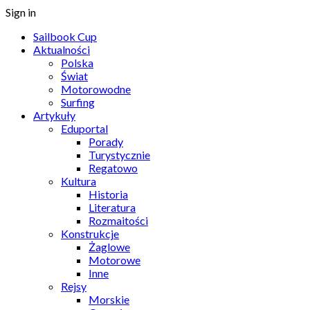
Sign in
Sailbook Cup
Aktualności
Polska
Świat
Motorowodne
Surfing
Artykuły
Eduportal
Porady
Turystycznie
Regatowo
Kultura
Historia
Literatura
Rozmaitości
Konstrukcje
Żaglowe
Motorowe
Inne
Rejsy
Morskie