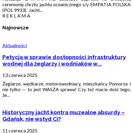
ceremonię chrztu jachtu oceanicznego s/y EMPATIA POLSKA
(POL 9933). Jacht...
R E K L A M A
Najnowsze
Aktualności
Petycja w sprawie dostępności infrastruktury
wodnej dla żeglarzy i wodniaków w...
13 czerwca 2025
Żeglarze, wędkarze, motorowodniacy, mieszkańcy Pomorza i
nie tylko — to jest WASZA sprawa! Czy też macie dość tego,
że...
Historyczny jacht kontra muzealne absurdy –
Gdańsk, nie wstyd Ci?
11 czerwca 2025