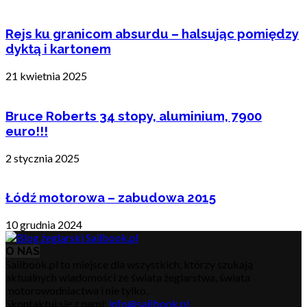
Rejs ku granicom absurdu – halsując pomiędzy
dyktą i kartonem
21 kwietnia 2025
Bruce Roberts 34 stopy, aluminium, 7900
euro!!!
2 stycznia 2025
Łódź motorowa – zabudowa 2015
10 grudnia 2024
O NAS
Sailbook.pl to miejsce dla wszystkich, którzy szukają
aktualnych wiadomości ze świata żeglarstwa, świata
motorowodniactwa i nie tylko.
Skontaktuj się z nami:
info@sailbook.pl