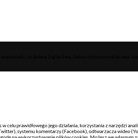
h wiadomości ze świata żeglarstwa, świata motorowodniactwa i nie
s w celu prawidłowego jego działania, korzystania z narzędzi ana
witter), systemu komentarzy (Facebook), odtwarzacza wideo (Y
 zgodę na wykorzystywanie plików cookies. Możesz we własnym z