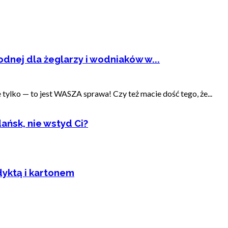
dnej dla żeglarzy i wodniaków w...
ylko — to jest WASZA sprawa! Czy też macie dość tego, że...
ańsk, nie wstyd Ci?
dyktą i kartonem