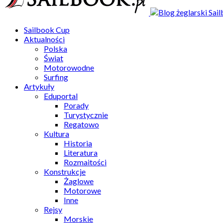
Sailbook Cup
Aktualności
Polska
Świat
Motorowodne
Surfing
Artykuły
Eduportal
Porady
Turystycznie
Regatowo
Kultura
Historia
Literatura
Rozmaitości
Konstrukcje
Żaglowe
Motorowe
Inne
Rejsy
Morskie