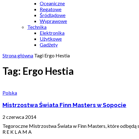
Oceaniczne
Regatowe
Śródlądowe
Wyprawowe
Technika
Elektronika
Użytkowe
Gadżety
Strona główna
Tagi
Ergo Hestia
Tag: Ergo Hestia
Polska
Mistrzostwa Świata Finn Masters w Sopocie
2 czerwca 2014
Tegoroczne Mistrzostwa Świata w Finn Masters, które odbędą si
R E K L A M A