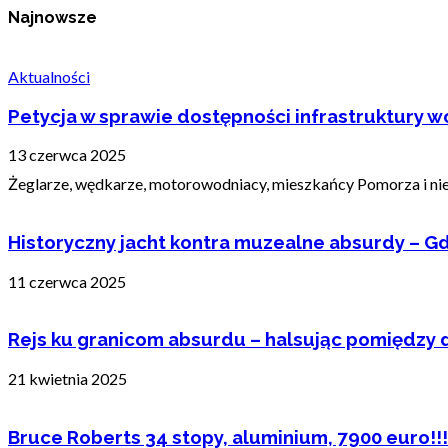
Najnowsze
Aktualności
Petycja w sprawie dostępności infrastruktury wo
13 czerwca 2025
Żeglarze, wędkarze, motorowodniacy, mieszkańcy Pomorza i nie t
Historyczny jacht kontra muzealne absurdy – Gd
11 czerwca 2025
Rejs ku granicom absurdu – halsując pomiędzy 
21 kwietnia 2025
Bruce Roberts 34 stopy, aluminium, 7900 euro!!!