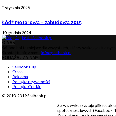
2 stycznia 2025
Łódź motorowa – zabudowa 2015
10 grudnia 2024
O NAS
Sailbook.pl to miejsce dla wszystkich, którzy szukają aktualnyc
Skontaktuj się z nami:
info@sailbook.pl
PODĄŻAJ ZA NAMI
Sailbook Cup
O nas
Reklama
Polityka prywatności
Polityka Cookie
© 2010-2019 Sailbook.pl
Serwis wykorzystuje pliki cookie
społecznościowych (Facebook, T
Korzystając ze strony wyrażasz