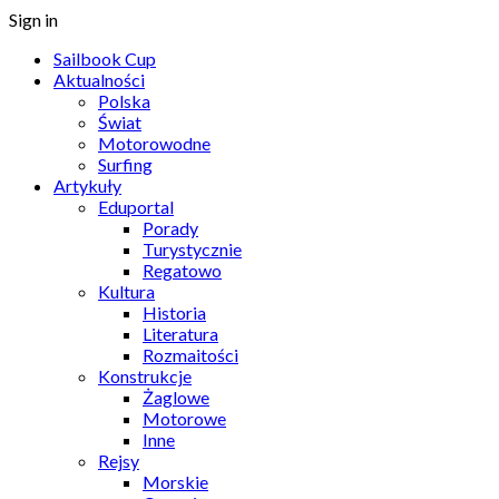
Sign in
Sailbook Cup
Aktualności
Polska
Świat
Motorowodne
Surfing
Artykuły
Eduportal
Porady
Turystycznie
Regatowo
Kultura
Historia
Literatura
Rozmaitości
Konstrukcje
Żaglowe
Motorowe
Inne
Rejsy
Morskie