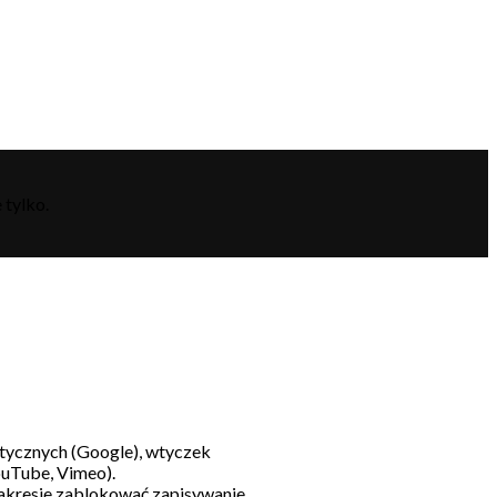
 tylko.
litycznych (Google), wtyczek
ouTube, Vimeo).
akresie zablokować zapisywanie