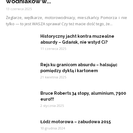
wodniaków w...
13 czerwca 2025
Żeglarze, wędkarze, motorowodniacy, mieszkańcy Pomorza i nie
tylko — to jest WASZA sprawa! Czy też macie dość tego, że...
Historyczny jacht kontra muzealne
absurdy – Gdańsk, nie wstyd Ci?
11 czerwca 2025
Rejs ku granicom absurdu – halsując
pomiędzy dyktą i kartonem
21 kwietnia 2025
Bruce Roberts 34 stopy, aluminium, 7900
euro!!!
2 stycznia 2025
Łódź motorowa – zabudowa 2015
10 grudnia 2024