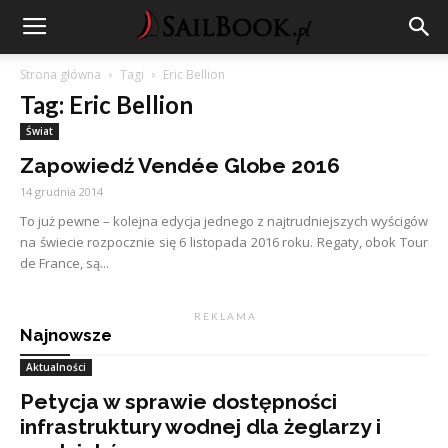
Strona główna
Tagi
Eric Bellion
Tag: Eric Bellion
Świat
Zapowiedź Vendée Globe 2016
14 grudnia 2014
To już pewne – kolejna edycja jednego z najtrudniejszych wyścigów
na świecie rozpocznie się 6 listopada 2016 roku. Regaty, obok Tour
de France, są...
R E K L A M A
Najnowsze
Aktualności
Petycja w sprawie dostępności
infrastruktury wodnej dla żeglarzy i