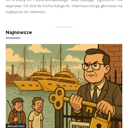
wyprawy. Od dziś do końca lutego br. internauci mogą głosować na
najlepsze ich zdaniem...
R E K L A M A
Najnowsze
Aktualności