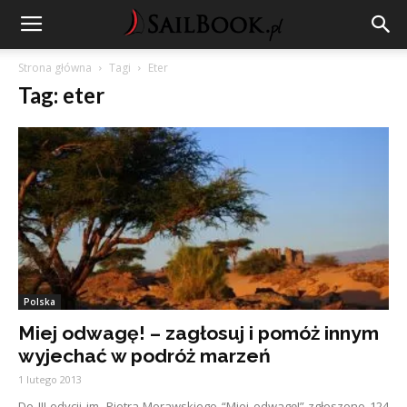
Strona główna
Tagi
Eter
Tag: eter
Polska
Miej odwagę! – zagłosuj i pomóż innym
wyjechać w podróż marzeń
1 lutego 2013
Do III edycji im. Piotra Morawskiego “Miej odwagę!” zgłoszono 124