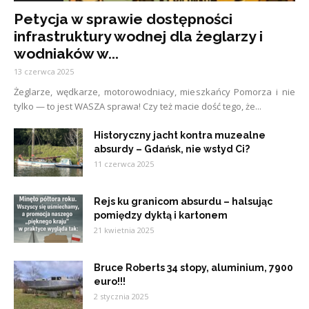
Petycja w sprawie dostępności
infrastruktury wodnej dla żeglarzy i
wodniaków w...
13 czerwca 2025
Żeglarze, wędkarze, motorowodniacy, mieszkańcy Pomorza i nie
tylko — to jest WASZA sprawa! Czy też macie dość tego, że...
Historyczny jacht kontra muzealne
absurdy – Gdańsk, nie wstyd Ci?
11 czerwca 2025
Rejs ku granicom absurdu – halsując
pomiędzy dyktą i kartonem
21 kwietnia 2025
Bruce Roberts 34 stopy, aluminium, 7900
euro!!!
2 stycznia 2025