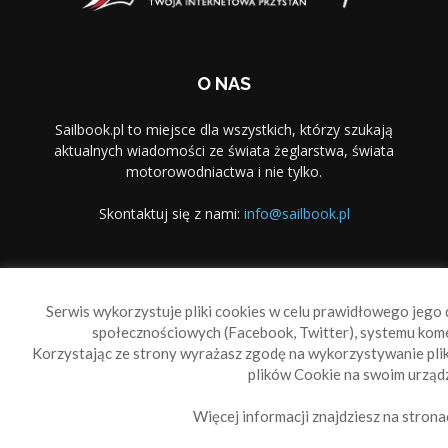
O NAS
Sailbook.pl to miejsce dla wszystkich, którzy szukają
aktualnych wiadomości ze świata żeglarstwa, świata
motorowodniactwa i nie tylko.
Skontaktuj się z nami:
info@sailbook.pl
PODĄŻAJ ZA NAMI
Serwis wykorzystuje pliki cookies w celu prawidłowego jego d
społecznościowych (Facebook, Twitter), systemu kom
Korzystając ze strony wyrażasz zgodę na wykorzystywanie pl
plików Cookie na swoim urządz
Więcej informacji znajdziesz na strona
Sailbook Cup
O nas
Reklama
Polityka prywatności
Polityka Cookie