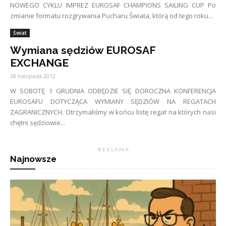
NOWEGO CYKLU IMPREZ EUROSAF CHAMPIONS SAILING CUP Po
zmianie formatu rozgrywania Pucharu Świata, którą od tego roku...
Świat
Wymiana sędziów EUROSAF
EXCHANGE
28 listopada 2012
W SOBOTĘ 1 GRUDNIA ODBĘDZIE SIĘ DOROCZNA KONFERENCJA
EUROSAFU DOTYCZĄCA WYMIANY SĘDZIÓW NA REGATACH
ZAGRANICZNYCH. Otrzymaliśmy w końcu listę regat na których nasi
chętni sędziowie...
R E K L A M A
Najnowsze