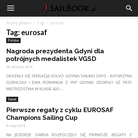
Strona główna
Tagi
Eurosaf
Tag: eurosaf
Polska
Nagroda prezydenta Gdyni dla
potrójnych medalistek VGSD
28 sierpnia 2014
OKAZAŁY SIĘ SENSACJĄ VOLVO GDYNIA SAILING DAYS - KATARZYNA
GORALSKA I EWA ROMANIUK Z YKP GDYNIA ZDOBYŁY AŻ TRZY
MISTRZOSTWA W KLASIE 420 -...
Świat
Pierwsze regaty z cyklu EUROSAF
Champions Sailing Cup
9 maja 2013
NA JEZIORZE GARDA ROZPOCZĘŁY SIĘ PIERWSZE REGATY Z