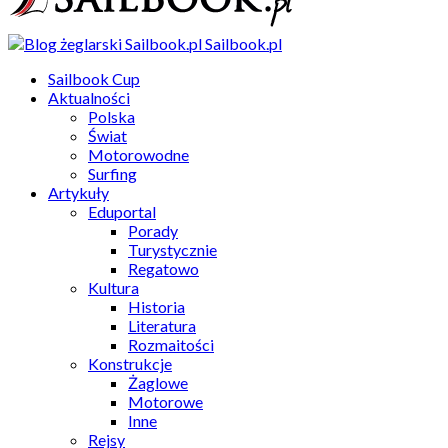
Sailbook.pl
Sailbook Cup
Aktualności
Polska
Świat
Motorowodne
Surfing
Artykuły
Eduportal
Porady
Turystycznie
Regatowo
Kultura
Historia
Literatura
Rozmaitości
Konstrukcje
Żaglowe
Motorowe
Inne
Rejsy