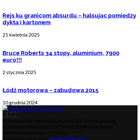
Rejs ku granicom absurdu – halsując pomiędzy
dyktą i kartonem
21 kwietnia 2025
Bruce Roberts 34 stopy, aluminium, 7900
euro!!!
2 stycznia 2025
Łódź motorowa – zabudowa 2015
10 grudnia 2024
O NAS
Sailbook.pl to miejsce dla wszystkich, którzy szukają
aktualnych wiadomości ze świata żeglarstwa, świata
motorowodniactwa i nie tylko.
Skontaktuj się z nami:
info@sailbook.pl