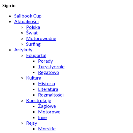
Sign in
Sailbook Cup
Aktualności
Polska
Świat
Motorowodne
Surfing
Artykuły
Eduportal
Porady
Turystycznie
Regatowo
Kultura
Historia
Literatura
Rozmaitości
Konstrukcje
Żaglowe
Motorowe
Inne
Rejsy
Morskie