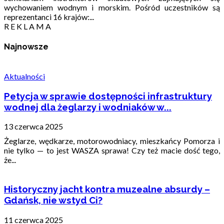
wychowaniem wodnym i morskim. Pośród uczestników są
reprezentanci 16 krajów:...
R E K L A M A
Najnowsze
Aktualności
Petycja w sprawie dostępności infrastruktury
wodnej dla żeglarzy i wodniaków w...
13 czerwca 2025
Żeglarze, wędkarze, motorowodniacy, mieszkańcy Pomorza i
nie tylko — to jest WASZA sprawa! Czy też macie dość tego,
że...
Historyczny jacht kontra muzealne absurdy –
Gdańsk, nie wstyd Ci?
11 czerwca 2025