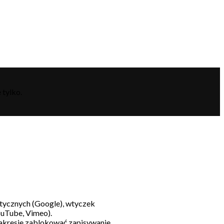
 tylko.
litycznych (Google), wtyczek
ouTube, Vimeo).
akresie zablokować zapisywanie