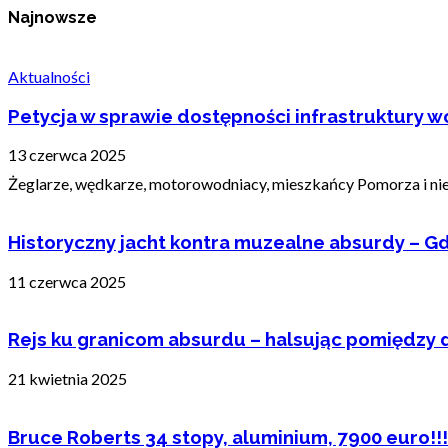
Najnowsze
Aktualności
Petycja w sprawie dostępności infrastruktury wo
13 czerwca 2025
Żeglarze, wędkarze, motorowodniacy, mieszkańcy Pomorza i nie t
Historyczny jacht kontra muzealne absurdy – Gd
11 czerwca 2025
Rejs ku granicom absurdu – halsując pomiędzy 
21 kwietnia 2025
Bruce Roberts 34 stopy, aluminium, 7900 euro!!!