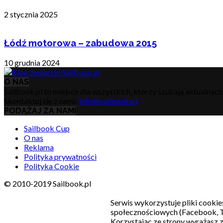
2 stycznia 2025
Łódź motorowa – zabudowa 2015
10 grudnia 2024
O NAS
Sailbook.pl to miejsce dla wszystkich, którzy szukają aktualnyc
Skontaktuj się z nami:
info@sailbook.pl
PODĄŻAJ ZA NAMI
Sailbook Cup
O nas
Reklama
Polityka prywatności
Polityka Cookie
© 2010-2019 Sailbook.pl
Serwis wykorzystuje pliki cookie
społecznościowych (Facebook, T
Korzystając ze strony wyrażasz