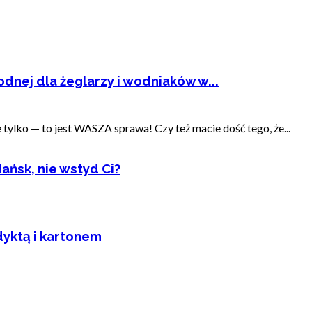
dnej dla żeglarzy i wodniaków w...
ylko — to jest WASZA sprawa! Czy też macie dość tego, że...
ańsk, nie wstyd Ci?
dyktą i kartonem