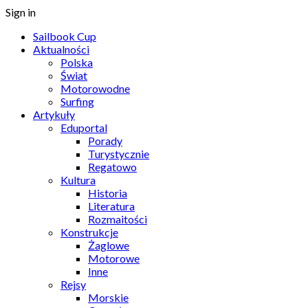
Sign in
Sailbook Cup
Aktualności
Polska
Świat
Motorowodne
Surfing
Artykuły
Eduportal
Porady
Turystycznie
Regatowo
Kultura
Historia
Literatura
Rozmaitości
Konstrukcje
Żaglowe
Motorowe
Inne
Rejsy
Morskie