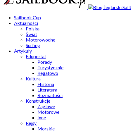
Sailbook Cup
Aktualności
Polska
Świat
Motorowodne
Surfing
Artykuły
Eduportal
Porady
Turystycznie
Regatowo
Kultura
Historia
Literatura
Rozmaitości
Konstrukcje
Żaglowe
Motorowe
Inne
Rejsy
Morskie