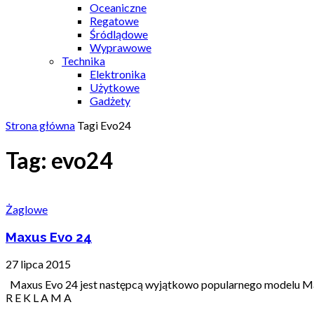
Oceaniczne
Regatowe
Śródlądowe
Wyprawowe
Technika
Elektronika
Użytkowe
Gadżety
Strona główna
Tagi
Evo24
Tag: evo24
Żaglowe
Maxus Evo 24
27 lipca 2015
Maxus Evo 24 jest następcą wyjątkowo popularnego modelu Maxus 
R E K L A M A