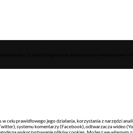
h wiadomości ze świata żeglarstwa, świata motorowodniactwa i nie
s w celu prawidłowego jego działania, korzystania z narzędzi ana
witter), systemu komentarzy (Facebook), odtwarzacza wideo (Y
 zgodę na wykorzystywanie plików cookies. Możesz we własnym z