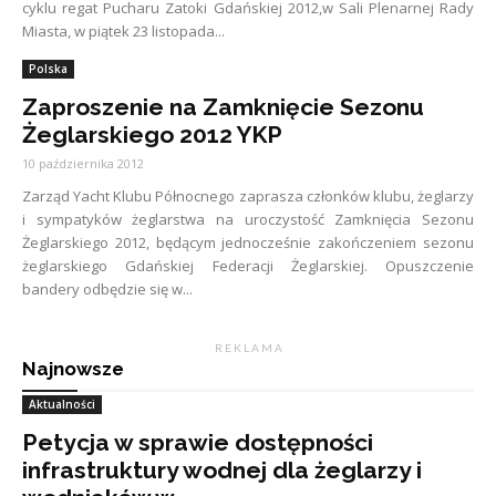
cyklu regat Pucharu Zatoki Gdańskiej 2012,w Sali Plenarnej Rady
Miasta, w piątek 23 listopada...
Polska
Zaproszenie na Zamknięcie Sezonu
Żeglarskiego 2012 YKP
10 października 2012
Zarząd Yacht Klubu Północnego zaprasza członków klubu, żeglarzy
i sympatyków żeglarstwa na uroczystość Zamknięcia Sezonu
Żeglarskiego 2012, będącym jednocześnie zakończeniem sezonu
żeglarskiego Gdańskiej Federacji Żeglarskiej. Opuszczenie
bandery odbędzie się w...
R E K L A M A
Najnowsze
Aktualności
Petycja w sprawie dostępności
infrastruktury wodnej dla żeglarzy i