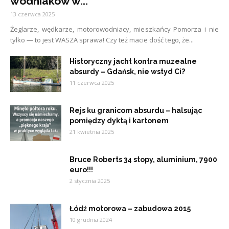
wodniaków w...
13 czerwca 2025
Żeglarze, wędkarze, motorowodniacy, mieszkańcy Pomorza i nie
tylko — to jest WASZA sprawa! Czy też macie dość tego, że...
Historyczny jacht kontra muzealne
absurdy – Gdańsk, nie wstyd Ci?
11 czerwca 2025
Rejs ku granicom absurdu – halsując
pomiędzy dyktą i kartonem
21 kwietnia 2025
Bruce Roberts 34 stopy, aluminium, 7900
euro!!!
2 stycznia 2025
Łódź motorowa – zabudowa 2015
10 grudnia 2024