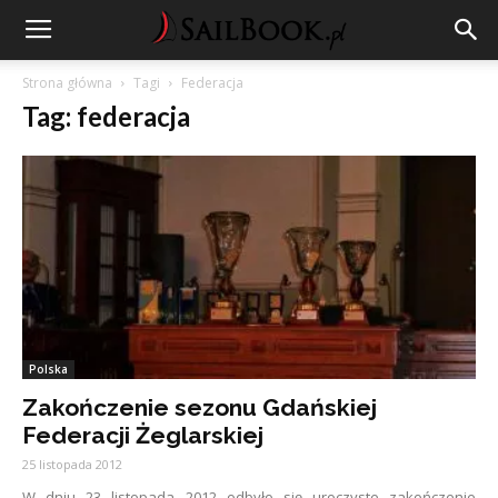
Strona główna
Tagi
Federacja
Tag: federacja
Polska
Zakończenie sezonu Gdańskiej
Federacji Żeglarskiej
25 listopada 2012
W dniu 23 listopada 2012 odbyło się uroczyste zakończenie