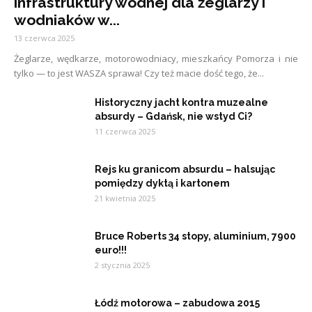
infrastruktury wodnej dla żeglarzy i
wodniaków w...
13 czerwca 2025
Żeglarze, wędkarze, motorowodniacy, mieszkańcy Pomorza i nie
tylko — to jest WASZA sprawa! Czy też macie dość tego, że...
Historyczny jacht kontra muzealne
absurdy – Gdańsk, nie wstyd Ci?
11 czerwca 2025
Rejs ku granicom absurdu – halsując
pomiędzy dyktą i kartonem
21 kwietnia 2025
Bruce Roberts 34 stopy, aluminium, 7900
euro!!!
2 stycznia 2025
Łódź motorowa – zabudowa 2015