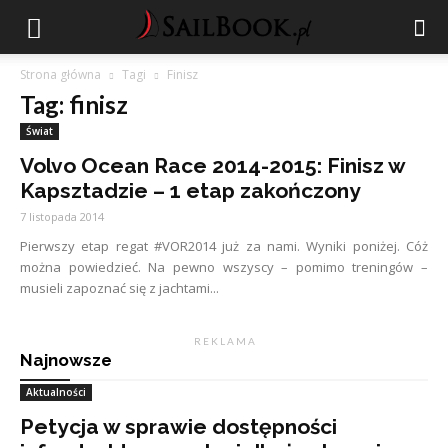
Strona główna
Tagi
Finisz
Tag: finisz
Świat
Volvo Ocean Race 2014-2015: Finisz w
Kapsztadzie – 1 etap zakończony
7 listopada 2014
Pierwszy etap regat #VOR2014 już za nami. Wyniki poniżej. Cóż
można powiedzieć. Na pewno wszyscy – pomimo treningów –
musieli zapoznać się z jachtami...
R E K L A M A
Najnowsze
Aktualności
Petycja w sprawie dostępności