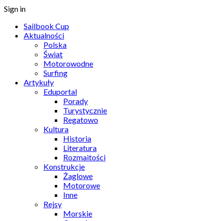
Sign in
Sailbook Cup
Aktualności
Polska
Świat
Motorowodne
Surfing
Artykuły
Eduportal
Porady
Turystycznie
Regatowo
Kultura
Historia
Literatura
Rozmaitości
Konstrukcje
Żaglowe
Motorowe
Inne
Rejsy
Morskie