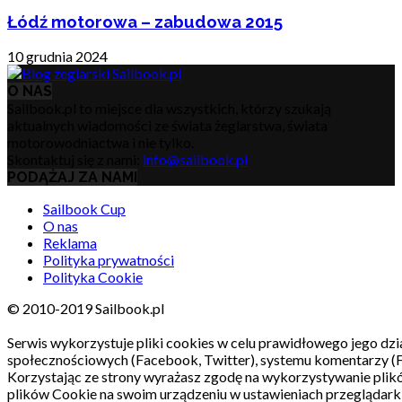
Łódź motorowa – zabudowa 2015
10 grudnia 2024
O NAS
Sailbook.pl to miejsce dla wszystkich, którzy szukają
aktualnych wiadomości ze świata żeglarstwa, świata
motorowodniactwa i nie tylko.
Skontaktuj się z nami:
info@sailbook.pl
PODĄŻAJ ZA NAMI
Sailbook Cup
O nas
Reklama
Polityka prywatności
Polityka Cookie
© 2010-2019 Sailbook.pl
Serwis wykorzystuje pliki cookies w celu prawidłowego jego dzia
społecznościowych (Facebook, Twitter), systemu komentarzy (
Korzystając ze strony wyrażasz zgodę na wykorzystywanie pli
plików Cookie na swoim urządzeniu w ustawieniach przeglądarki