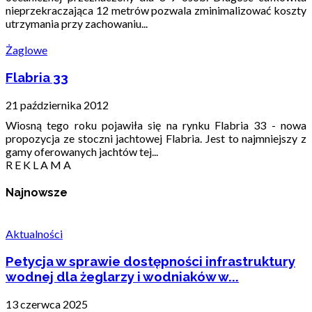
nieprzekraczająca 12 metrów pozwala zminimalizować koszty
utrzymania przy zachowaniu...
Żaglowe
Flabria 33
21 października 2012
Wiosną tego roku pojawiła się na rynku Flabria 33 - nowa
propozycja ze stoczni jachtowej Flabria. Jest to najmniejszy z
gamy oferowanych jachtów tej...
R E K L A M A
Najnowsze
Aktualności
Petycja w sprawie dostępności infrastruktury
wodnej dla żeglarzy i wodniaków w...
13 czerwca 2025