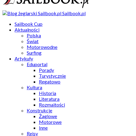
Sailbook.pl
Sailbook Cup
Aktualności
Polska
Świat
Motorowodne
Surfing
Artykuły
Eduportal
Porady
Turystycznie
Regatowo
Kultura
Historia
Literatura
Rozmaitości
Konstrukcje
Żaglowe
Motorowe
Inne
Rejsy