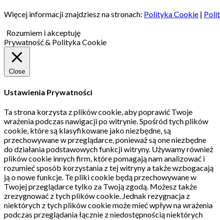
Więcej informacji znajdziesz na stronach:
Polityka Cookie
|
Poli
Rozumiem i akceptuję
Prywatność & Polityka Cookie
Close
Ustawienia Prywatności
Ta strona korzysta z plików cookie, aby poprawić Twoje
wrażenia podczas nawigacji po witrynie.
Spośród tych plików
cookie, które są klasyfikowane jako niezbędne, są
przechowywane w przeglądarce, ponieważ są one niezbędne
do działania podstawowych funkcji witryny.
Używamy również
plików cookie innych firm, które pomagają nam analizować i
rozumieć sposób korzystania z tej witryny a także wzbogacają
ją o nowe funkcje.
Te pliki cookie będą przechowywane w
Twojej przeglądarce tylko za Twoją zgodą.
Możesz także
zrezygnować z tych plików cookie.
Jednak rezygnacja z
niektórych z tych plików cookie może mieć wpływ na wrażenia
podczas przeglądania łącznie z niedostępnością niektórych