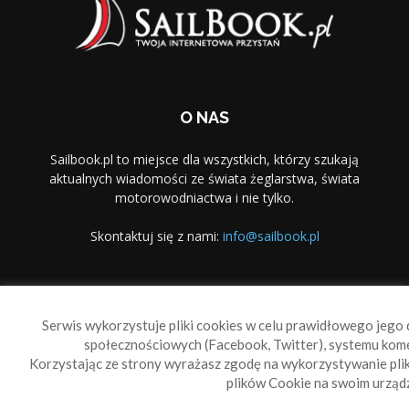
O NAS
Sailbook.pl to miejsce dla wszystkich, którzy szukają
aktualnych wiadomości ze świata żeglarstwa, świata
motorowodniactwa i nie tylko.
Skontaktuj się z nami:
info@sailbook.pl
PODĄŻAJ ZA NAMI
Serwis wykorzystuje pliki cookies w celu prawidłowego jego d
społecznościowych (Facebook, Twitter), systemu kom
Korzystając ze strony wyrażasz zgodę na wykorzystywanie pl
plików Cookie na swoim urządz