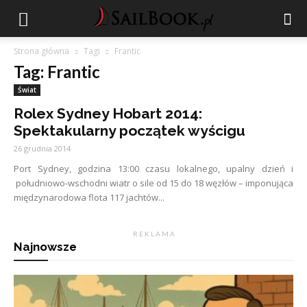
Strona główna
Tagi
Frantic
Tag: Frantic
Świat
Rolex Sydney Hobart 2014:
Spektakularny początek wyścigu
26 grudnia 2014
Port Sydney, godzina 13:00 czasu lokalnego, upalny dzień i
południowo-wschodni wiatr o sile od 15 do 18 węzłów – imponująca
międzynarodowa flota 117 jachtów...
R E K L A M A
Najnowsze