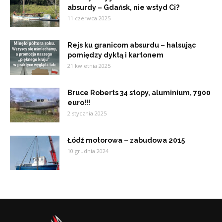
absurdy – Gdańsk, nie wstyd Ci?
11 czerwca 2025
Rejs ku granicom absurdu – halsując
pomiędzy dyktą i kartonem
21 kwietnia 2025
Bruce Roberts 34 stopy, aluminium, 7900
euro!!!
2 stycznia 2025
Łódź motorowa – zabudowa 2015
10 grudnia 2024