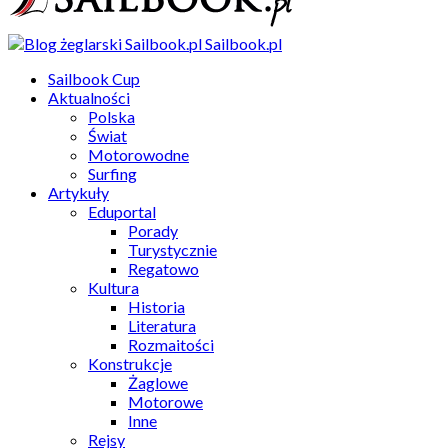
Sailbook.pl
Sailbook Cup
Aktualności
Polska
Świat
Motorowodne
Surfing
Artykuły
Eduportal
Porady
Turystycznie
Regatowo
Kultura
Historia
Literatura
Rozmaitości
Konstrukcje
Żaglowe
Motorowe
Inne
Rejsy