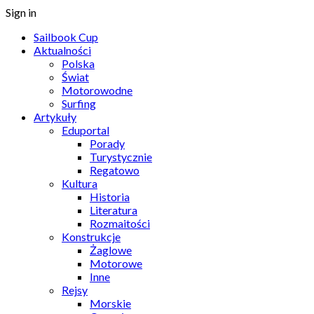
Sign in
Sailbook Cup
Aktualności
Polska
Świat
Motorowodne
Surfing
Artykuły
Eduportal
Porady
Turystycznie
Regatowo
Kultura
Historia
Literatura
Rozmaitości
Konstrukcje
Żaglowe
Motorowe
Inne
Rejsy
Morskie