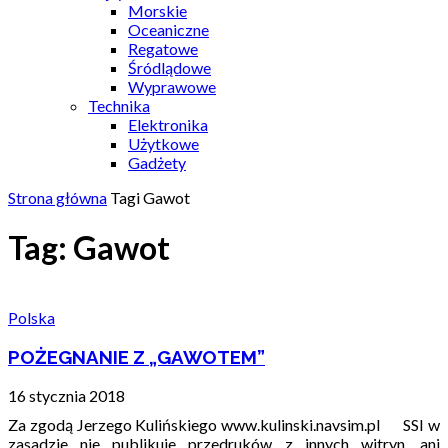
Morskie
Oceaniczne
Regatowe
Śródlądowe
Wyprawowe
Technika
Elektronika
Użytkowe
Gadżety
Strona główna
Tagi
Gawot
Tag: Gawot
Polska
POŻEGNANIE Z „GAWOTEM”
16 stycznia 2018
Za zgodą Jerzego Kulińskiego www.kulinski.navsim.pl SSI w
zasadzie nie publikuje przedruków z innych witryn, ani