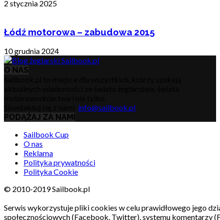
2 stycznia 2025
Łódź motorowa – zabudowa 2015
10 grudnia 2024
O NAS
Sailbook.pl to miejsce dla wszystkich, którzy szukają
aktualnych wiadomości ze świata żeglarstwa, świata
motorowodniactwa i nie tylko.
Skontaktuj się z nami:
info@sailbook.pl
PODĄŻAJ ZA NAMI
Sailbook Cup
O nas
Reklama
Polityka prywatności
Polityka Cookie
© 2010-2019 Sailbook.pl
Serwis wykorzystuje pliki cookies w celu prawidłowego jego dzia
społecznościowych (Facebook, Twitter), systemu komentarzy (