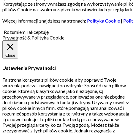
Korzystając ze strony wyrażasz zgodę na wykorzystywanie pli
plików Cookie na swoim urządzeniu w ustawieniach przeglądarki
Więcej informacji znajdziesz na stronach:
Polityka Cookie
|
Poli
Rozumiem i akceptuję
Prywatność & Polityka Cookie
Close
Ustawienia Prywatności
Ta strona korzysta z plików cookie, aby poprawić Twoje
wrażenia podczas nawigacji po witrynie.
Spośród tych plików
cookie, które są klasyfikowane jako niezbędne, są
przechowywane w przeglądarce, ponieważ są one niezbędne
do działania podstawowych funkcji witryny.
Używamy również
plików cookie innych firm, które pomagają nam analizować i
rozumieć sposób korzystania z tej witryny a także wzbogacają
ją o nowe funkcje.
Te pliki cookie będą przechowywane w
Twojej przeglądarce tylko za Twoją zgodą.
Możesz także
zrezygnować z tych plików cookie.
Jednak rezygnacja z