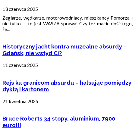
13 czerwca 2025
Żeglarze, wędkarze, motorowodniacy, mieszkańcy Pomorza i
nie tylko — to jest WASZA sprawa! Czy też macie dość tego,
że...
Historyczny jacht kontra muzealne absurdy –
Gdańsk, nie wstyd Ci?
11 czerwca 2025
Rejs ku granicom absurdu – halsując pomiędzy
dyktą i kartonem
21 kwietnia 2025
Bruce Roberts 34 stopy, aluminium, 7900
euro!!!