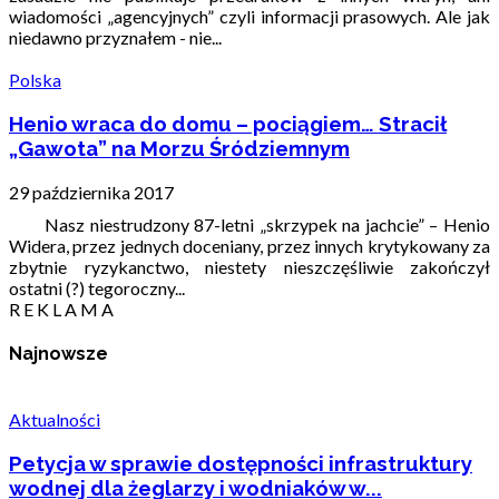
wiadomości „agencyjnych” czyli informacji prasowych. Ale jak
niedawno przyznałem - nie...
Polska
Henio wraca do domu – pociągiem… Stracił
„Gawota” na Morzu Śródziemnym
29 października 2017
Nasz niestrudzony 87-letni „skrzypek na jachcie” – Henio
Widera, przez jednych doceniany, przez innych krytykowany za
zbytnie ryzykanctwo, niestety nieszczęśliwie zakończył
ostatni (?) tegoroczny...
R E K L A M A
Najnowsze
Aktualności
Petycja w sprawie dostępności infrastruktury
wodnej dla żeglarzy i wodniaków w...