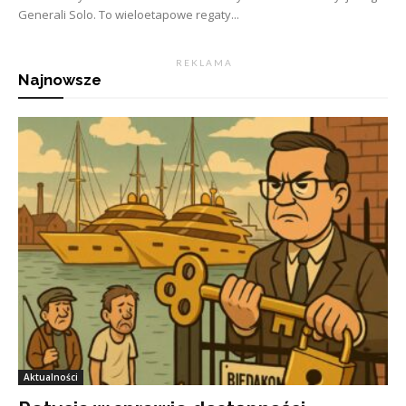
Generali Solo. To wieloetapowe regaty...
R E K L A M A
Najnowsze
Aktualności