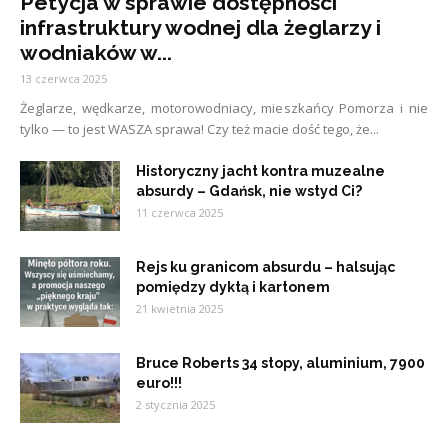
Petycja w sprawie dostępności
infrastruktury wodnej dla żeglarzy i
wodniaków w...
13 czerwca 2025
Żeglarze, wędkarze, motorowodniacy, mieszkańcy Pomorza i nie
tylko — to jest WASZA sprawa! Czy też macie dość tego, że...
Historyczny jacht kontra muzealne
absurdy – Gdańsk, nie wstyd Ci?
11 czerwca 2025
Rejs ku granicom absurdu – halsując
pomiędzy dyktą i kartonem
21 kwietnia 2025
Bruce Roberts 34 stopy, aluminium, 7900
euro!!!
2 stycznia 2025