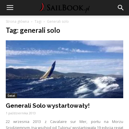
Strona główna
Tagi
Generali solo
Tag: generali solo
Świat
Generali Solo wystartowały!
1 października 2013
22 wrzesnia 2013 z Cavalaire sur Mer, portu na Morzu
Srodziemnym /na wschod od Tulonu/ wystartowała 19 edycja regat